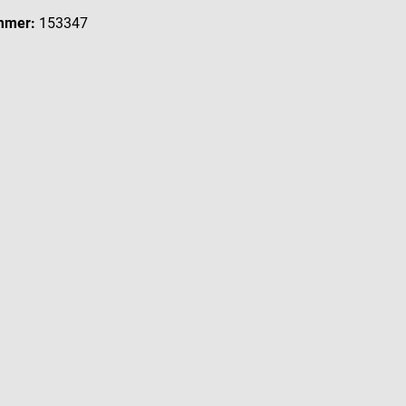
mmer:
153347