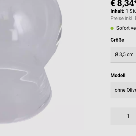
€ 8,34
Inhalt:
1 St
Preise inkl
Sofort v
ausw
Größe
aus
Modell