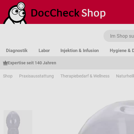
um Hauptinhalt springen
Zur Suche springen
Zur Hauptnavigation springen
Diagnostik
Labor
Injektion & Infusion
Hygiene & D
Expertise seit 140 Jahren
Shop
Praxisausstattung
Therapiebedarf & Wellness
Naturhei