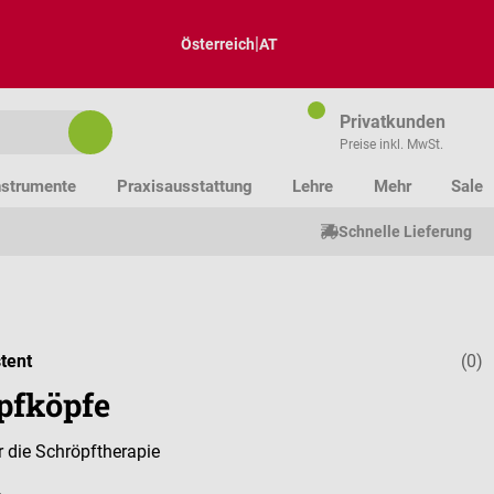
|
Österreich
AT
Privatkunden
Preise inkl. MwSt.
nstrumente
Praxisausstattung
Lehre
Mehr
Sale
Schnelle Lieferung
tent
(0)
Durchschnitt
pfköpfe
r die Schröpftherapie