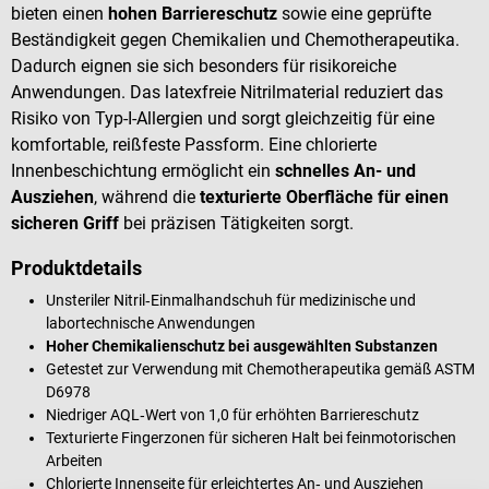
bieten einen
hohen Barriereschutz
sowie eine geprüfte
Beständigkeit gegen Chemikalien und Chemotherapeutika.
Dadurch eignen sie sich besonders für risikoreiche
Anwendungen. Das latexfreie Nitrilmaterial reduziert das
Risiko von Typ-I-Allergien und sorgt gleichzeitig für eine
komfortable, reißfeste Passform. Eine chlorierte
Innenbeschichtung ermöglicht ein
schnelles An- und
Ausziehen
, während die
texturierte Oberfläche für einen
sicheren Griff
bei präzisen Tätigkeiten sorgt.
Produktdetails
Unsteriler Nitril‑Einmalhandschuh für medizinische und
labortechnische Anwendungen
Hoher Chemikalienschutz bei ausgewählten Substanzen
Getestet zur Verwendung mit Chemotherapeutika gemäß ASTM
D6978
Niedriger AQL‑Wert von 1,0 für erhöhten Barriereschutz
Texturierte Fingerzonen für sicheren Halt bei feinmotorischen
Arbeiten
Chlorierte Innenseite für erleichtertes An‑ und Ausziehen