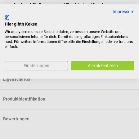
Geeignet für Personen mit Typ-I-Latex-Allergie
Puder‑ und latexfrei
Impressum
In verschiedenen Größen erhältlich
Hier gibt's Kekse
Wir analysieren unsere Besucherdaten, verbessern unsere Website und
personalisieren Inhalte für dich. Damit du ein großartiges Einkaufserlebnis
Lieferumfang
hast. Für weitere Informationen öffne bitte die Einstellungen oder vertrau uns
einfach.
100 Ansell MICRO-TOUCH NITRA-TEX Nitril-
Untersuchungshandschuhe in der gewählten Größe
Einstellungen
Alle akzeptieren
Eigenschaften
Produktidentifikation
Bewertungen