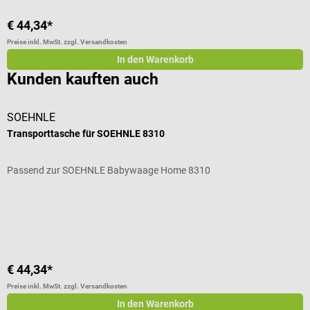
€ 44,34*
Preise inkl. MwSt. zzgl. Versandkosten
In den Warenkorb
Kunden kauften auch
SOEHNLE
s
Transporttasche für SOEHNLE 8310
2
Passend zur SOEHNLE Babywaage Home 8310
M
D
€ 44,34*
€
Preise inkl. MwSt. zzgl. Versandkosten
Pr
In den Warenkorb