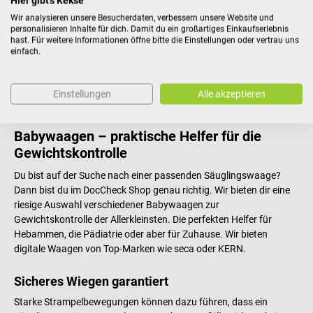
Hier gibt's Kekse
Wir analysieren unsere Besucherdaten, verbessern unsere Website und
€ 131,88*
personalisieren Inhalte für dich. Damit du ein großartiges Einkaufserlebnis
Preise inkl. MwSt. zzgl.
hast. Für weitere Informationen öffne bitte die Einstellungen oder vertrau uns
Versandkosten
einfach.
In den Warenkorb
Einstellungen
Alle akzeptieren
Babywaagen – praktische Helfer für die
Gewichtskontrolle
Du bist auf der Suche nach einer passenden Säuglingswaage?
Dann bist du im DocCheck Shop genau richtig. Wir bieten dir eine
riesige Auswahl verschiedener Babywaagen zur
Gewichtskontrolle der Allerkleinsten. Die perfekten Helfer für
Hebammen, die Pädiatrie oder aber für Zuhause. Wir bieten
digitale Waagen von Top-Marken wie seca oder KERN.
Sicheres Wiegen garantiert
Starke Strampelbewegungen können dazu führen, dass ein