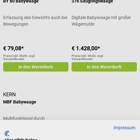
BY 80 Babywaage
376 Säuglingswaage
Erfassung des Gewichts auch bei
Digitale Babywaage mit großer
Bewegungen
Wägemulde
€ 79,08*
€ 1.428,00*
Preise inkl. MwSt. zzgl.
Preise inkl. MwSt. zzgl.
Versandkosten
Versandkosten
In den Warenkorb
In den Warenkorb
KERN
MBF Babywaage
Multifunktional durch
abnehmbare Schale & bis 100 kg
Impressum