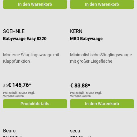
In den Warenkorb
In den Warenkorb
SOEHNLE
KERN
Babywaage Easy 8320
MBD Babywaage
Moderne Säuglingswaage mit
Minimalistische Säuglingswaage
Klappfunktion
mit großer Liegefläche
€ 146,76*
€ 83,88*
ab
Preise inkl. MwSt. zzgl.
Preise inkl. MwSt. zzgl.
Versandkosten
Versandkosten
Produktdetails
In den Warenkorb
Beurer
seca