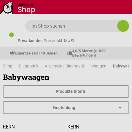
Zum Hauptinhalt springen
Privatkunden
Preise inkl. MwSt.
4,8/5 Sterne (> 1000 
Expertise seit 140 Jahren
Bewertungen)
Shop
Diagnostik
Allgemeine Diagnostik
Waagen
Babywaa
Babywaagen
Produkte filtern
KERN
KERN