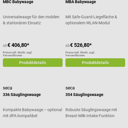
MBC Babywaage
MBA Babywaage
Universalwaage für den mobilen
Mit Safe-Guard-Liegefläche &
& stationären Einsatz
optionalem WLAN-Modul
€ 406,80*
€ 526,80*
ab
ab
Preise inkl. MwSt. zzgl.
Preise inkl. MwSt. zzgl.
Versandkosten
Versandkosten
Produktdetails
Produktdetails
seca
seca
336 Säuglingswaage
354 Säuglingswaage
Kompakte Babywaage – optional
Robuste Säuglingswaage mit
mit dPA kompatibel
Breast-Milk-Intake-Funktion
Durchschnittliche Bewertung von 5