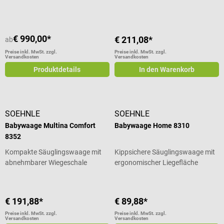
€ 990,00*
€ 211,08*
ab
Preise inkl. MwSt. zzgl.
Preise inkl. MwSt. zzgl.
Versandkosten
Versandkosten
Produktdetails
In den Warenkorb
SOEHNLE
SOEHNLE
Babywaage Multina Comfort
Babywaage Home 8310
8352
Kompakte Säuglingswaage mit
Kippsichere Säuglingswaage mit
abnehmbarer Wiegeschale
ergonomischer Liegefläche
€ 191,88*
€ 89,88*
Preise inkl. MwSt. zzgl.
Preise inkl. MwSt. zzgl.
Versandkosten
Versandkosten