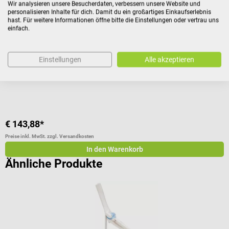
Kunden kauften auch
Wir analysieren unsere Besucherdaten, verbessern unsere Website und
personalisieren Inhalte für dich. Damit du ein großartiges Einkaufserlebnis
hast. Für weitere Informationen öffne bitte die Einstellungen oder vertrau uns
einfach.
3B Scientific
3
Luxus Modell Schultergelenk
F
Einstellungen
Alle akzeptieren
Funktionsmodell
L
€ 143,88*
€
Preise inkl. MwSt. zzgl. Versandkosten
Pr
In den Warenkorb
Ähnliche Produkte