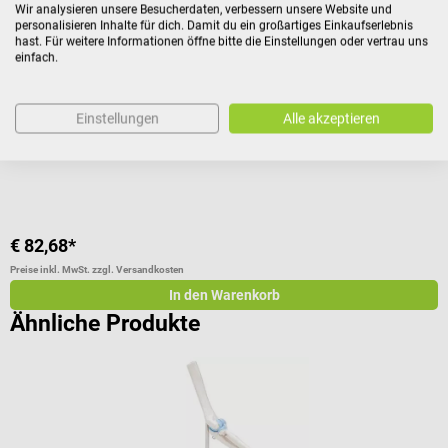
Wir analysieren unsere Besucherdaten, verbessern unsere Website und
Erler-Zimmer
E
personalisieren Inhalte für dich. Damit du ein großartiges Einkaufserlebnis
hast. Für weitere Informationen öffne bitte die Einstellungen oder vertrau uns
Schultergelenk Modell
F
einfach.
Mit beweglichen Bändern und abnehmbarem Stativ
M
Einstellungen
Alle akzeptieren
€ 82,68*
€
Preise inkl. MwSt. zzgl. Versandkosten
Pr
In den Warenkorb
Ähnliche Produkte