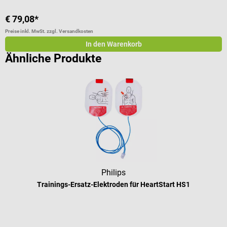
€ 79,08*
€
Preise inkl. MwSt. zzgl. Versandkosten
Pr
In den Warenkorb
Ähnliche Produkte
Philips
Trainings-Ersatz-Elektroden für HeartStart HS1
Durchschnittliche Bewertung von 5 