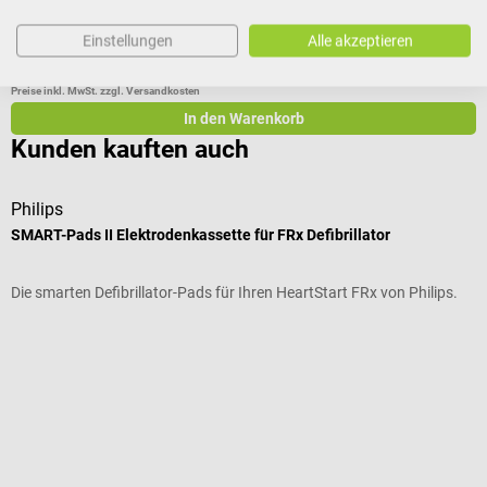
Einstellungen
Alle akzeptieren
€ 1.548,00*
Preise inkl. MwSt. zzgl. Versandkosten
In den Warenkorb
Kunden kauften auch
Philips
P
SMART-Pads II Elektrodenkassette für FRx Defibrillator
H
Die smarten Defibrillator-Pads für Ihren HeartStart FRx von Philips.
D
D
S