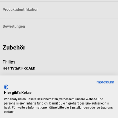
Produktidentifikation
Bewertungen
Zubehör
Philips
HeartStart FRx AED
Impressum
Defibrillator mit Sprachanweisung, Metronom & inkl. Tasche
Hier gibt's Kekse
Durchschnittliche Bewertung von 5 von 5 Sternen
Wir analysieren unsere Besucherdaten, verbessern unsere Website und
personalisieren Inhalte für dich. Damit du ein großartiges Einkaufserlebnis
hast. Für weitere Informationen öffne bitte die Einstellungen oder vertrau uns
Sprache:
Französisch
einfach.