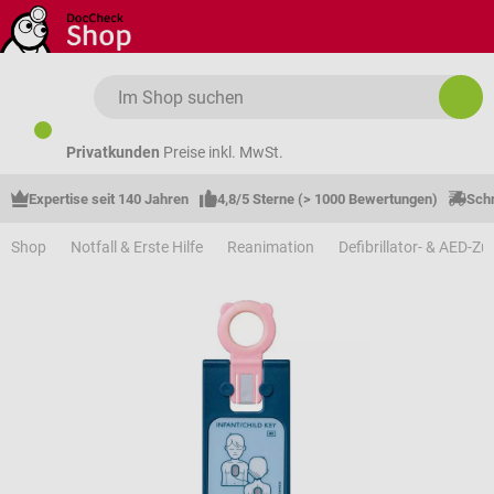
Zum Hauptinhalt springen
Privatkunden
Preise inkl. MwSt.
Expertise seit 140 Jahren
4,8/5 Sterne (> 1000 Bewertungen)
Schn
Shop
Notfall & Erste Hilfe
Reanimation
Defibrillator- & AED-Z