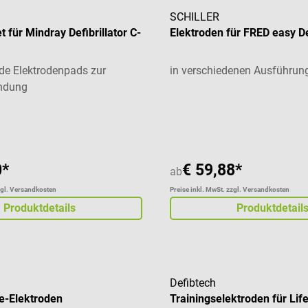
SCHILLER
 für Mindray Defibrillator C-
Elektroden für FRED easy Def
de Elektrodenpads zur
in verschiedenen Ausführung
ndung
Durchschnittliche Bewertung
0*
€ 59,88*
ab
zgl. Versandkosten
Preise inkl. MwSt. zzgl. Versandkosten
Produktdetails
Produktdetail
Defibtech
be-Elektroden
Trainingselektroden für Lif