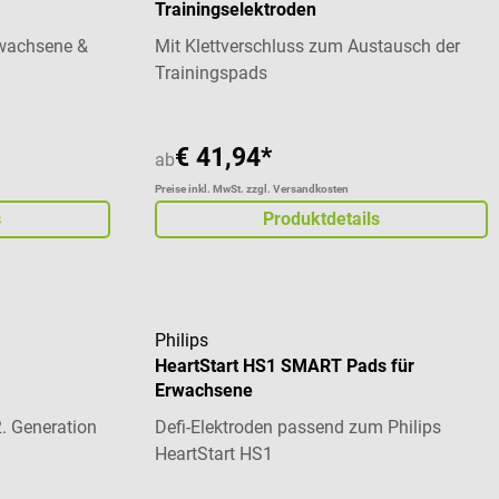
Trainingselektroden
rwachsene &
Mit Klettverschluss zum Austausch der
Trainingspads
€ 41,94*
ab
Preise inkl. MwSt. zzgl. Versandkosten
s
Produktdetails
Philips
HeartStart HS1 SMART Pads für
Erwachsene
. Generation
Defi-Elektroden passend zum Philips
HeartStart HS1
Durchschnittliche Bewertung von 5 von 5 St