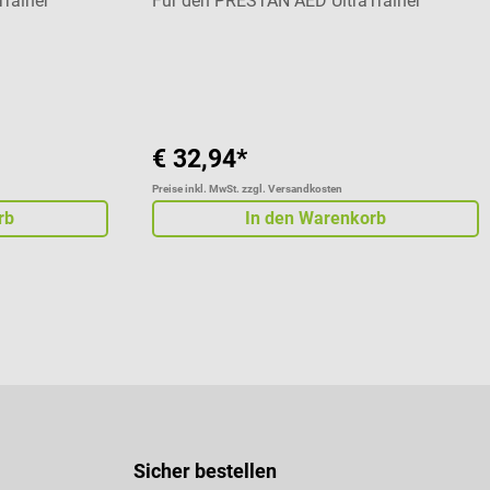
rainer
Für den PRESTAN AED UltraTrainer
€ 32,94*
Preise inkl. MwSt. zzgl. Versandkosten
rb
In den Warenkorb
Sicher bestellen