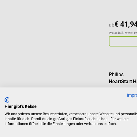
€ 41,9
ab
Preise inkl. MwSt. z
Philips
HeartStart 
Impr
Defi-Elektro
HeartStart H
Hier gibt's Kekse
Wir analysieren unsere Besucherdaten, verbessern unsere Website und personali
Inhalte für dich. Damit du ein großartiges Einkaufserlebnis hast. Für weitere
Informationen öffne bitte die Einstellungen oder vertrau uns einfach.
€ 143,88