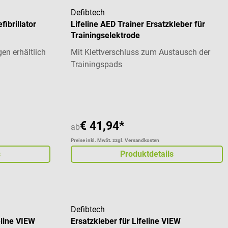
Defibtech
ibrillator
Lifeline AED Trainer Ersatzkleber für
Trainingselektrode
en erhältlich
Mit Klettverschluss zum Austausch der
Trainingspads
 von 5 von 5 Sternen
€ 41,94*
ab
Preise inkl. MwSt. zzgl. Versandkosten
s
Produktdetails
Defibtech
eline VIEW
Ersatzkleber für Lifeline VIEW