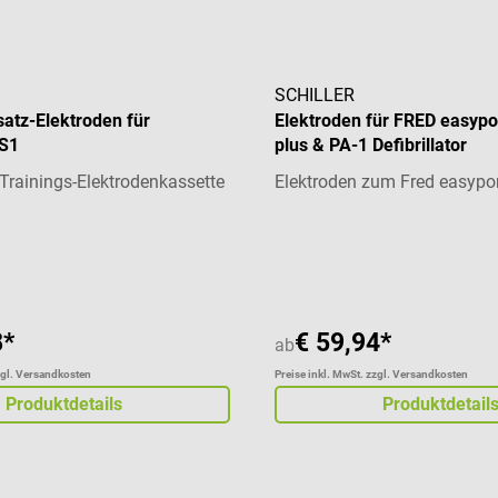
SCHILLER
satz-Elektroden für
Elektroden für FRED easypo
HS1
plus & PA-1 Defibrillator
Trainings-Elektrodenkassette
Elektroden zum Fred easypo
liche Bewertung von 5 von 5 Sternen
8*
€ 59,94*
ab
zgl. Versandkosten
Preise inkl. MwSt. zzgl. Versandkosten
Produktdetails
Produktdetail