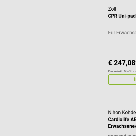
Zoll
CPR Uni-padz
Für Erwachs
€ 247,08
Preise inkl. MwSt. z
Nihon Kohde
Cardiolife A
Erwachsene/