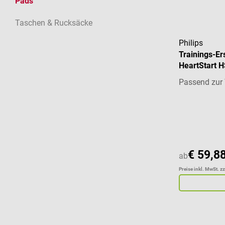
Pads
Taschen & Rucksäcke
Philips
Trainings-Er
HeartStart 
Passend zur 
Durchschnitt
€ 59,8
ab
Preise inkl. MwSt. z