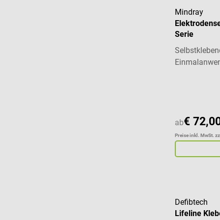
Mindray
Elektrodenset
Serie
Selbstkleben
Einmalanwe
€ 72,0
ab
Preise inkl. MwSt. z
Defibtech
Lifeline Kle