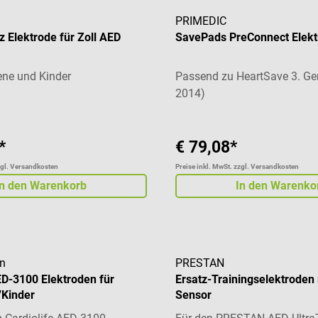
PRIMEDIC
 Elektrode für Zoll AED
SavePads PreConnect Elekt
ene und Kinder
Passend zu HeartSave 3. Ge
2014)
*
€ 79,08*
zgl. Versandkosten
Preise inkl. MwSt. zzgl. Versandkosten
In den Warenkorb
In den Warenko
n
PRESTAN
ED-3100 Elektroden für
Ersatz-Trainingselektroden
Kinder
Sensor