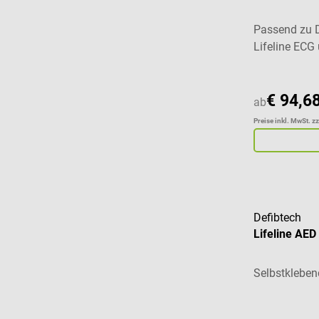
Passend zu D
Lifeline ECG
€ 94,6
ab
Preise inkl. MwSt. z
Defibtech
Lifeline AED
Selbstklebe