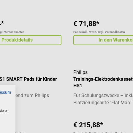
4*
€ 71,88*
zgl. Versandkosten
Preise inkl. MwSt. zzgl. Versandkosten
Produktdetails
In den Warenko
Philips
HS1 SMART Pads für Kinder
Trainings-Elektrodenkasset
HS1
essum
den passend zum Philips
Für Schulungszwecke – inkl
S1
Platzierungshilfe "Flat Man"
sieren
*
€ 215,88*