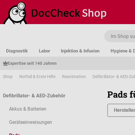
um Hauptinhalt springen
Zur Suche springen
Zur Hauptnavigation springen
Diagnostik
Labor
Injektion & Infusion
Hygiene & D
Expertise seit 140 Jahren
Shop
Notfall & Erste Hilfe
Reanimation
Defibrillator- & AED-Z
Pads f
Defibrillator- & AED-Zubehör
Akkus & Batterien
Herstelle
Geräteeinweisungen