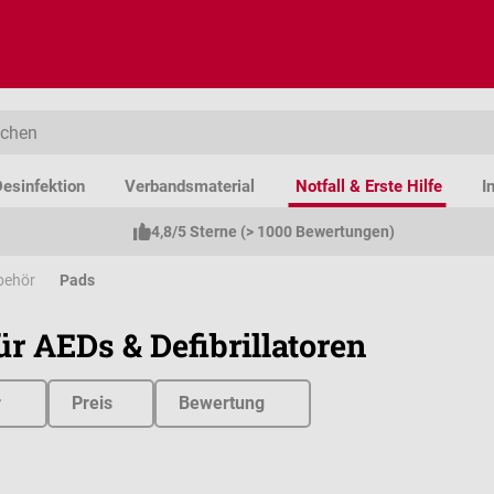
esinfektion
Verbandsmaterial
Notfall & Erste Hilfe
I
4,8/5 Sterne (> 1000 Bewertungen)
ubehör
Pads
ür AEDs & Defibrillatoren
r
Preis
Bewertung