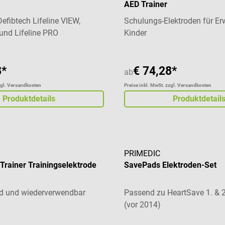
AED Trainer
efibtech Lifeline VIEW,
Schulungs-Elektroden für E
 und Lifeline PRO
Kinder
8*
€ 74,28*
ab
zgl. Versandkosten
Preise inkl. MwSt. zzgl. Versandkosten
Produktdetails
Produktdetail
PRIMEDIC
 Trainer Trainingselektrode
SavePads Elektroden-Set
nd und wiederverwendbar
Passend zu HeartSave 1. & 2
(vor 2014)