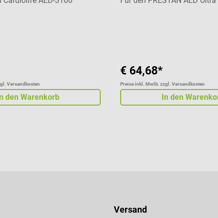
 Cardiolife AED-3100
Für den PRESTAN AED UltraT
liche Bewertung von 5 von 5 Sternen
€ 64,68*
zgl. Versandkosten
Preise inkl. MwSt. zzgl. Versandkosten
In den Warenkorb
In den Warenko
Versand