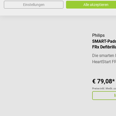
Preise inkl. MwSt. z
Einstellungen
Alle akzeptieren
Philips
SMART-Pads 
FRx Defibrill
Die smarten D
HeartStart FR
€ 79,08*
Preise inkl. MwSt. z