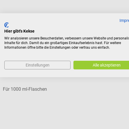
€ 5,15*
Impr
Preise inkl. MwSt. zzgl. Versandkosten
Hier gibt's Kekse
Wir analysieren unsere Besucherdaten, verbessern unsere Website und personali
Inhalte für dich. Damit du ein großartiges Einkaufserlebnis hast. Für weitere
Kunden kauften auch
Informationen öffne bitte die Einstellungen oder vertrau uns einfach.
Einstellungen
Alle akzeptieren
SCHUPP
Spender
Für 1000 ml-Flaschen