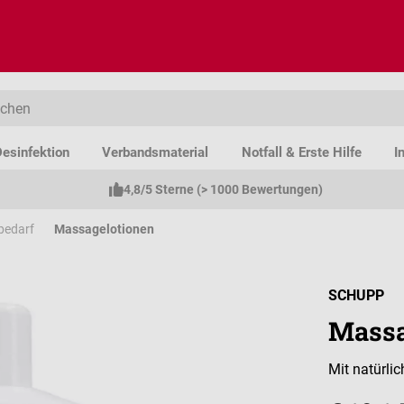
esinfektion
Verbandsmaterial
Notfall & Erste Hilfe
I
4,8/5 Sterne (> 1000 Bewertungen)
bedarf
Massagelotionen
SCHUPP
Massa
Mit natürli