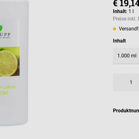
€ 19,1
Inhalt:
1 l
Preise inkl
Versandfe
ausw
Inhalt
Produktnu