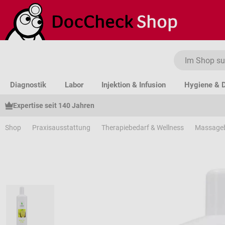
um Hauptinhalt springen
Zur Suche springen
Zur Hauptnavigation springen
Diagnostik
Labor
Injektion & Infusion
Hygiene & D
Expertise seit 140 Jahren
Shop
Praxisausstattung
Therapiebedarf & Wellness
Massage