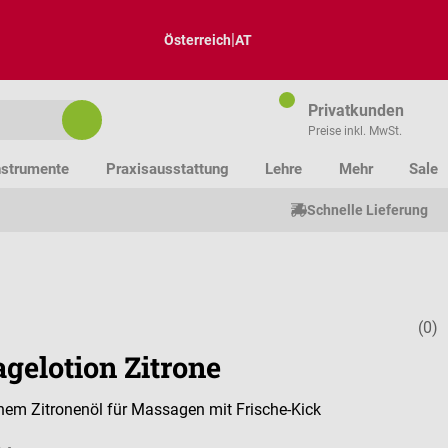
|
Österreich
AT
Privatkunden
Preise inkl. MwSt.
nstrumente
Praxisausstattung
Lehre
Mehr
Sale
Schnelle Lieferung
(0)
Durchschnitt
gelotion Zitrone
chem Zitronenöl für Massagen mit Frische-Kick