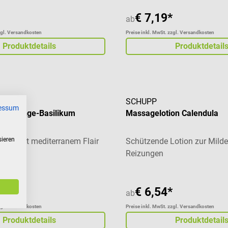
€ 7,19*
ab
zgl. Versandkosten
Preise inkl. MwSt. zzgl. Versandkosten
Produktdetails
Produktdetail
SCHUPP
essum
on Orange-Basilikum
Massagelotion Calendula
sieren
tion mit mediterranem Flair
Schützende Lotion zur Mild
Reizungen
€ 6,54*
ab
zgl. Versandkosten
Preise inkl. MwSt. zzgl. Versandkosten
Produktdetails
Produktdetail