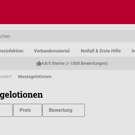
esinfektion
Verbandsmaterial
Notfall & Erste Hilfe
I
4,8/5 Sterne (> 1000 Bewertungen)
bedarf
Massagelotionen
gelotionen
r
Preis
Bewertung