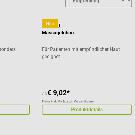
Neu
cosiMed
Massagelotion
esonders
Für Patienten mit empfindlicher Haut
geeignet
 von 5 von 5 Sternen
€ 9,02*
ab
Preise inkl. MwSt. zzgl. Versandkosten
s
Produktdetails