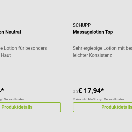
SCHUPP
on Neutral
Massagelotion Top
e Lotion für besonders
Sehr ergiebige Lotion mit b
 Haut
leichter Konsistenz
liche Bewertung von 5 von 5 Sternen
Durchschnittliche Bewertung
4*
€ 17,94*
ab
zgl. Versandkosten
Preise inkl. MwSt. zzgl. Versandkosten
Produktdetails
Produktdetail