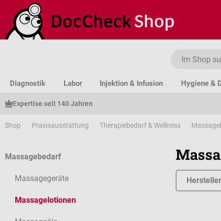
um Hauptinhalt springen
Zur Suche springen
Zur Hauptnavigation springen
Diagnostik
Labor
Injektion & Infusion
Hygiene & D
Expertise seit 140 Jahren
Shop
Praxisausstattung
Therapiebedarf & Wellness
Massage
Massa
Massagebedarf
Massagegeräte
Herstelle
Massagelotionen