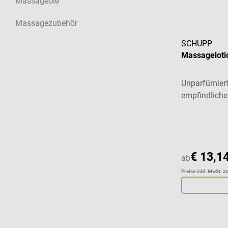
Massageöle
Massagezubehör
SCHUPP
Massageloti
Unparfümiert
empfindliche
Durchschnitt
€ 13,1
ab
Preise inkl. MwSt. z