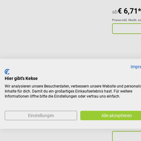
€ 6,71*
ab
Preise inkl. MwSt. z
SCHUPP
Impr
Massageloti
Hier gibt's Kekse
Wir analysieren unsere Besucherdaten, verbessern unsere Website und personali
Belebende Lo
Inhalte für dich. Damit du ein großartiges Einkaufserlebnis hast. Für weitere
Informationen öffne bitte die Einstellungen oder vertrau uns einfach.
Einstellungen
Alle akzeptieren
€ 7,19*
ab
Preise inkl. MwSt. z