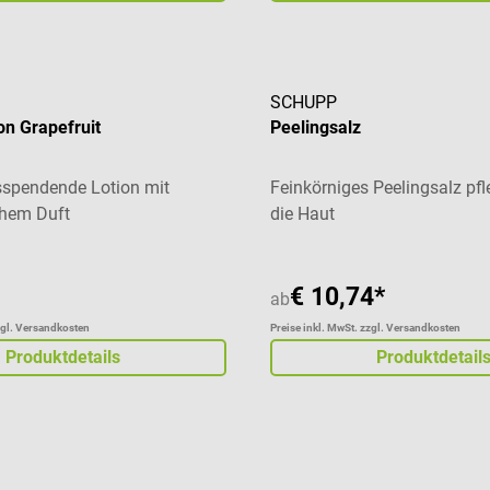
SCHUPP
n Grapefruit
Peelingsalz
sspendende Lotion mit
Feinkörniges Peelingsalz pfle
schem Duft
die Haut
€ 10,74*
ab
zgl. Versandkosten
Preise inkl. MwSt. zzgl. Versandkosten
Produktdetails
Produktdetail