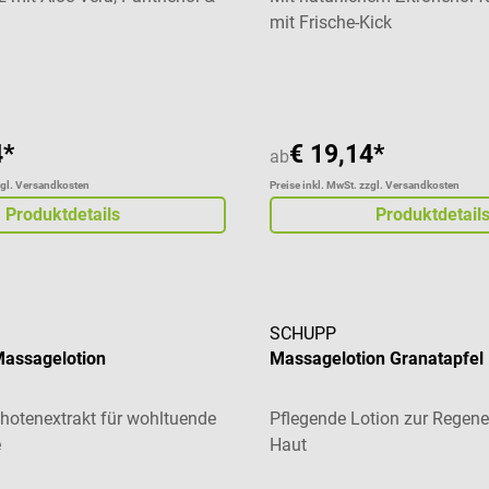
e Rezeptur Ideal für
mit Frische-Kick
 Haut und Allergiker Mit
liche Bewertung von 5 von 5 Sternen
d Vitamin E Pflegende und
 Eigenschaften
 Gleitfähigkeit Hinterlässt
diges Hautgefühl In
4*
€ 19,14*
ab
n Größen erhältlich
zgl. Versandkosten
Preise inkl. MwSt. zzgl. Versandkosten
g 1 cosiMed Massagelotion
Produktdetails
Produktdetail
er gewählten Größe
SCHUPP
assagelotion
Massagelotion Granatapfel
chotenextrakt für wohltuende
Pflegende Lotion zur Regene
e
Haut