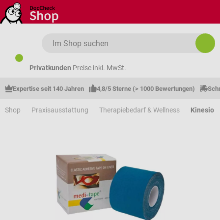
Zum Hauptinhalt springen
Privatkunden
Preise inkl. MwSt.
Expertise seit 140 Jahren
4,8/5 Sterne (> 1000 Bewertungen)
Schn
Shop
Praxisausstattung
Therapiebedarf & Wellness
Kinesio 