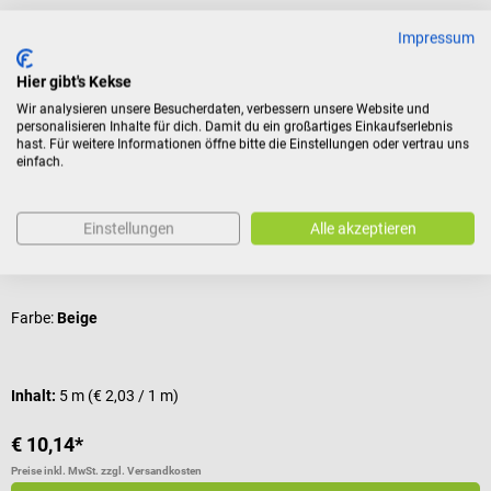
Bewertungen
Impressum
Hier gibt's Kekse
Kunden kauften auch
Wir analysieren unsere Besucherdaten, verbessern unsere Website und
personalisieren Inhalte für dich. Damit du ein großartiges Einkaufserlebnis
hast. Für weitere Informationen öffne bitte die Einstellungen oder vertrau uns
einfach.
Medi-Tape
D
Medi-Tape
K
Einstellungen
Alle akzeptieren
Hautfreundliches Tape mit hoher Elastizität
Z
Farbe:
Beige
F
Inhalt:
5 m
(€ 2,03 / 1 m)
V
€ 10,14*
€
Preise inkl. MwSt. zzgl. Versandkosten
Pr