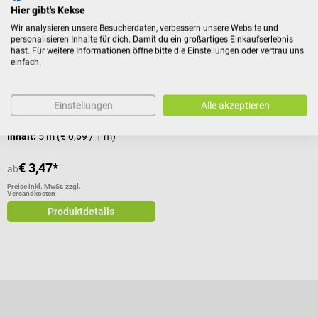
Hier gibt's Kekse
Wir analysieren unsere Besucherdaten, verbessern unsere Website und
personalisieren Inhalte für dich. Damit du ein großartiges Einkaufserlebnis
Hansaplast
hast. Für weitere Informationen öffne bitte die Einstellungen oder vertrau uns
Selbsthaftender Fingerverband
einfach.
Elastisch, atmungsaktiv und
Einstellungen
Alle akzeptieren
wasserabweisend
Inhalt:
5 m
(€ 0,69 / 1 m)
€ 3,47*
ab
Preise inkl. MwSt. zzgl.
Versandkosten
Produktdetails