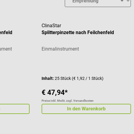
ClinaStar
enfeld
Splitterpinzette nach Feilchenfeld
rument
Einmalinstrument
Durchschnittliche Bewertung von 5 von 5 St
Inhalt:
25 Stück
(€ 1,92 / 1 Stück)
€ 47,94*
Preise inkl. MwSt. zzgl. Versandkosten
s
In den Warenkorb