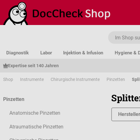
um Hauptinhalt springen
Zur Suche springen
Zur Hauptnavigation springen
Diagnostik
Labor
Injektion & Infusion
Hygiene & D
Expertise seit 140 Jahren
Shop
Instrumente
Chirurgische Instrumente
Pinzetten
Spli
Splitt
Pinzetten
Anatomische Pinzetten
Herstelle
Atraumatische Pinzetten