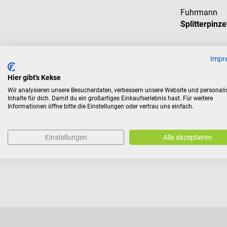
Fuhrmann
Splitterpinze
Steriles Ein
Impr
Hier gibt's Kekse
Inhalt:
25 Stü
Wir analysieren unsere Besucherdaten, verbessern unsere Website und personali
Inhalte für dich. Damit du ein großartiges Einkaufserlebnis hast. Für weitere
€ 53,94*
Informationen öffne bitte die Einstellungen oder vertrau uns einfach.
Preise inkl. MwSt. z
Einstellungen
Alle akzeptieren