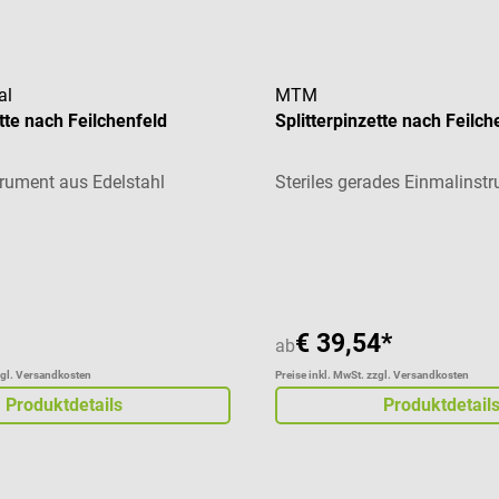
al
MTM
ette nach Feilchenfeld
Splitterpinzette nach Feilch
rument aus Edelstahl
Steriles gerades Einmalinst
liche Bewertung von 4 von 5 Sternen
€ 39,54*
ab
zgl. Versandkosten
Preise inkl. MwSt. zzgl. Versandkosten
Produktdetails
Produktdetail