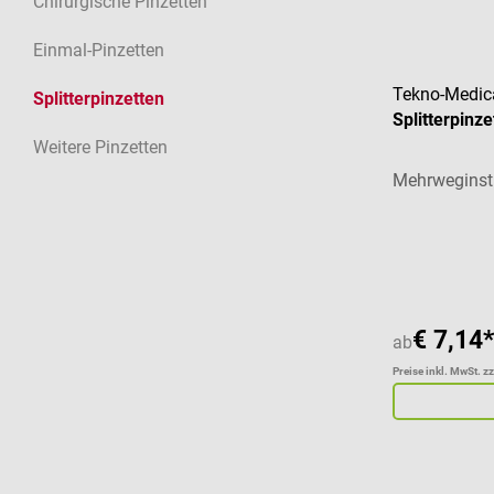
Chirurgische Pinzetten
Einmal-Pinzetten
Tekno-Medic
Splitterpinzetten
Splitterpinz
Weitere Pinzetten
Mehrweginst
Durchschnitt
€ 7,14*
ab
Preise inkl. MwSt. z