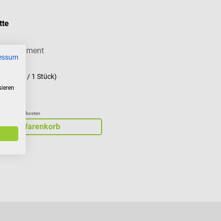
tte
malinstrument
essum
ck
(€ 2,16 / 1 Stück)
sieren
zgl. Versandkosten
In den Warenkorb