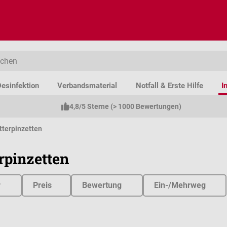
esinfektion
Verbandsmaterial
Notfall & Erste Hilfe
I
4,8/5 Sterne (> 1000 Bewertungen)
tterpinzetten
erpinzetten
r
Preis
Bewertung
Ein-/Mehrweg