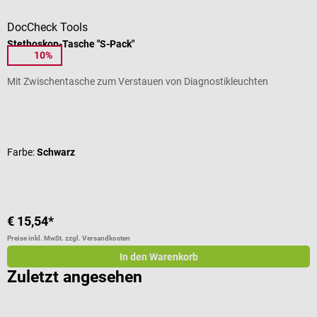
DocCheck Tools
b
Stethoskop-Tasche "S-Pack"
K
10%
Mit Zwischentasche zum Verstauen von Diagnostikleuchten
M
Durchschnittliche Bewertung von 4.44 von 5 Sternen
D
Farbe:
Schwarz
€ 15,54*
€
Preise inkl. MwSt. zzgl. Versandkosten
Pr
In den Warenkorb
Zuletzt angesehen