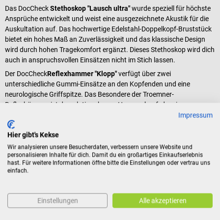
Das DocCheck
Stethoskop "Lausch ultra"
wurde speziell für höchste
Ansprüche entwickelt und weist eine ausgezeichnete Akustik für die
Auskultation auf. Das hochwertige Edelstahl-Doppelkopf-Bruststück
bietet ein hohes Maß an Zuverlässigkeit und das klassische Design
wird durch hohen Tragekomfort ergänzt. Dieses Stethoskop wird dich
auch in anspruchsvollen Einsätzen nicht im Stich lassen.
Der DocCheck
Reflexhammer "Klopp"
verfügt über zwei
unterschiedliche Gummi-Einsätze an den Kopfenden und eine
neurologische Griffspitze.
Das Besondere der Troemner-
Reflexhämmer ist der relativ schwere Hammerkopf, der eine
besonders einfache Handhabung mit sich bringt, denn mithilfe der
Impressum
Schwerkraft kannst du stets Schläge gleicher Stärke ausführen und
Hier gibt's Kekse
so vergleichbare Ergebnisse erhalten.
Wir analysieren unsere Besucherdaten, verbessern unsere Website und
Die praktische DocCheck
LED-Diagnostikleuchte "Blink"
ist dank ihrer
personalisieren Inhalte für dich. Damit du ein großartiges Einkaufserlebnis
Handlichkeit und ihres geringen Gewichts der perfekte Begleiter im U-
hast. Für weitere Informationen öffne bitte die Einstellungen oder vertrau uns
Kurs oder dem PJ. Mit der energieeffizienten LED-Beleuchtung ist sie
einfach.
vor allem gut zur Augen- und Rachendiagnostik geeignet und dabei
aus leicht zu reinigendem, robusten Metall hergestellt.
Einstellungen
Alle akzeptieren
Der DocCheck
Venenstauer
"Zurr
"
ist ein hochwertiger Staugurt, der
ideal für das einhändige Stauen bei der Blutentnahme geeignet ist.