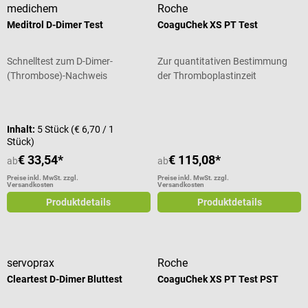
medichem
Roche
Meditrol D-Dimer Test
CoaguChek XS PT Test
Schnelltest zum D-Dimer-
Zur quantitativen Bestimmung
(Thrombose)-Nachweis
der Thromboplastinzeit
Durchschnittliche Bewertung von 5 von 5 Sternen
Durchschnittliche Bewertung von 5
Inhalt:
5 Stück
(€ 6,70 / 1
Stück)
€ 33,54*
€ 115,08*
ab
ab
Preise inkl. MwSt. zzgl.
Preise inkl. MwSt. zzgl.
Versandkosten
Versandkosten
Produktdetails
Produktdetails
servoprax
Roche
Cleartest D-Dimer Bluttest
CoaguChek XS PT Test PST