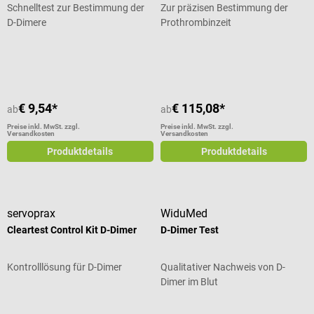
Schnelltest zur Bestimmung der
Zur präzisen Bestimmung der
D-Dimere
Prothrombinzeit
Durchschnittliche Bewertung von 5
€ 9,54*
€ 115,08*
ab
ab
Preise inkl. MwSt. zzgl.
Preise inkl. MwSt. zzgl.
Versandkosten
Versandkosten
Produktdetails
Produktdetails
servoprax
WiduMed
Cleartest Control Kit D-Dimer
D-Dimer Test
Kontrolllösung für D-Dimer
Qualitativer Nachweis von D-
Dimer im Blut
Durchschnittliche Bewertung von 5