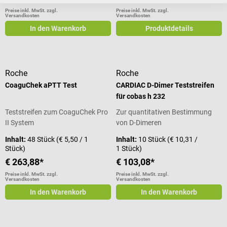
Preise inkl. MwSt. zzgl.
Preise inkl. MwSt. zzgl.
Versandkosten
Versandkosten
In den Warenkorb
Produktdetails
Roche
Roche
CoaguChek aPTT Test
CARDIAC D-Dimer Teststreifen
für cobas h 232
Teststreifen zum CoaguChek Pro
Zur quantitativen Bestimmung
II System
von D-Dimeren
Inhalt:
48 Stück
(€ 5,50 / 1
Inhalt:
10 Stück
(€ 10,31 /
Stück)
1 Stück)
€ 263,88*
€ 103,08*
Preise inkl. MwSt. zzgl.
Preise inkl. MwSt. zzgl.
Versandkosten
Versandkosten
In den Warenkorb
In den Warenkorb