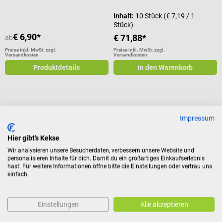
Inhalt:
10 Stück
(€ 7,19 / 1
Stück)
€ 6,90*
€ 71,88*
ab
Preise inkl. MwSt. zzgl.
Preise inkl. MwSt. zzgl.
Versandkosten
Versandkosten
Produktdetails
In den Warenkorb
Roche
möLab
Impressum
CoaguChek PT Test
D-Dimer Schnelltest
Hier gibt's Kekse
Teststreifen zum CoaguChek Pro
Ausschlussdiagnostik von
Wir analysieren unsere Besucherdaten, verbessern unsere Website und
personalisieren Inhalte für dich. Damit du ein großartiges Einkaufserlebnis
II System
Thrombosen & Lungenembolien
hast. Für weitere Informationen öffne bitte die Einstellungen oder vertrau uns
einfach.
Durchschnittliche Bewertung von 5 von 5 Sternen
Inhalt:
10 Stück
(€ 5,75 / 1
Inhalt:
48 Stück
(€ 3,62 / 1
Einstellungen
Alle akzeptieren
Stück)
Stück)
€ 57,54*
€ 173,88*
ab