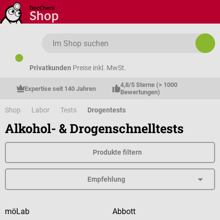
Zum Hauptinhalt springen
Privatkunden
Preise inkl. MwSt.
4,8/5 Sterne (> 1000 
Expertise seit 140 Jahren
Bewertungen)
Shop
Labor
Tests
Drogentests
Alkohol- & Drogenschnelltests
Produkte filtern
möLab
Abbott