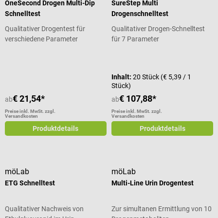
OneSecond Drogen Multi-Dip
SureStep Multi
Schnelltest
Drogenschnelltest
Qualitativer Drogentest für
Qualitativer Drogen-Schnelltest
verschiedene Parameter
für 7 Parameter
Durchschnittliche Bewertung von 5 von 5 Sternen
Inhalt:
20 Stück
(€ 5,39 / 1
Stück)
€ 21,54*
€ 107,88*
ab
ab
Preise inkl. MwSt. zzgl.
Preise inkl. MwSt. zzgl.
Versandkosten
Versandkosten
Produktdetails
Produktdetails
möLab
möLab
ETG Schnelltest
Multi-Line Urin Drogentest
Qualitativer Nachweis von
Zur simultanen Ermittlung von 10