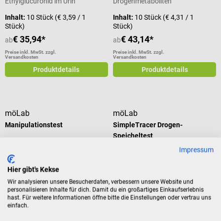
Ethylglucuronid im Urin
Drogenmetaboliten
Inhalt:
10 Stück
(€ 3,59 / 1
Inhalt:
10 Stück
(€ 4,31 / 1
Stück)
Stück)
€ 35,94*
€ 43,14*
ab
ab
Preise inkl. MwSt. zzgl.
Preise inkl. MwSt. zzgl.
Versandkosten
Versandkosten
Produktdetails
Produktdetails
möLab
möLab
Manipulationstest
SimpleTracer Drogen-
Speicheltest
Impressum
Verfälschungsmitteltest für 6
Zur Bestimmung von 7
Parameter
Parametern
Hier gibt's Kekse
Durchschnittliche Bewertung von 5
Wir analysieren unsere Besucherdaten, verbessern unsere Website und
personalisieren Inhalte für dich. Damit du ein großartiges Einkaufserlebnis
hast. Für weitere Informationen öffne bitte die Einstellungen oder vertrau uns
Inhalt:
25 Stück
(€ 1,44 / 1
Inhalt:
10 Stück
(€ 12,71 /
einfach.
Stück)
1 Stück)