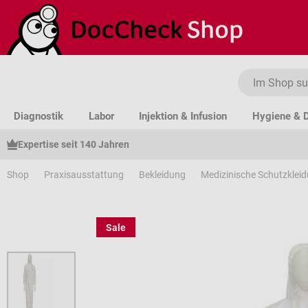
um Hauptinhalt springen
Zur Suche springen
Zur Hauptnavigation springen
Diagnostik
Labor
Injektion & Infusion
Hygiene & D
Expertise seit 140 Jahren
Shop
Praxisausstattung
Bekleidung
Medizinische Schutzklei
Sale