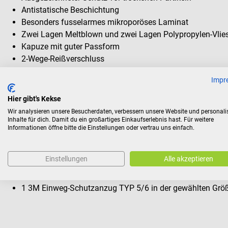
Antistatische Beschichtung
Besonders fusselarmes mikroporöses Laminat
Zwei Lagen Meltblown und zwei Lagen Polypropylen-Vlie
Kapuze mit guter Passform
2-Wege-Reißverschluss
Verschließbare Windschutzleiste
Impr
Rücken-Dreieck aus wasserdampfdurchlässigem Material
Elastikzug an Rücken und Knöcheln
Hier gibt's Kekse
Sehr gute Passform und Bewegungsfreiheit und Strick
Wir analysieren unsere Besucherdaten, verbessern unsere Website und personali
Hygienischer Schutz und Komfort
Inhalte für dich. Damit du ein großartiges Einkaufserlebnis hast. Für weitere
Informationen öffne bitte die Einstellungen oder vertrau uns einfach.
Jedem Anzug liegt eine selbstklebende Tasche bei
Einstellungen
Alle akzeptieren
Lieferumfang
1 3M Einweg-Schutzanzug TYP 5/6 in der gewählten Grö