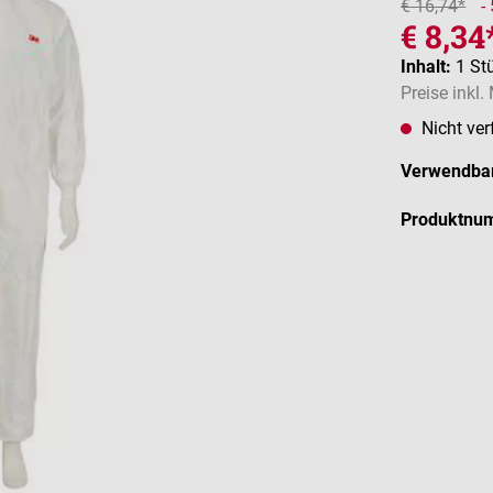
€ 16,74*
-
€ 8,34
Inhalt:
1 St
Preise inkl
Nicht ver
Verwendbar
Produktnu