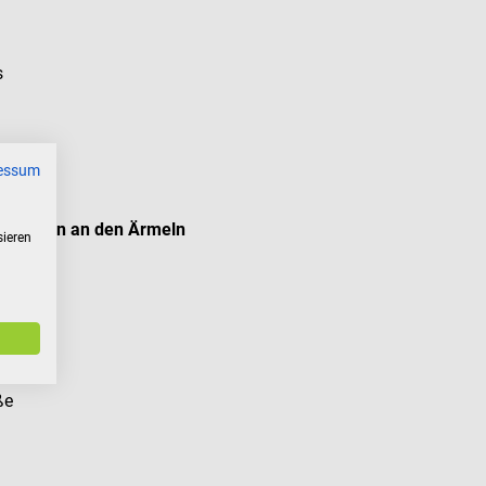
s
essum
bündchen an den Ärmeln
sieren
ße