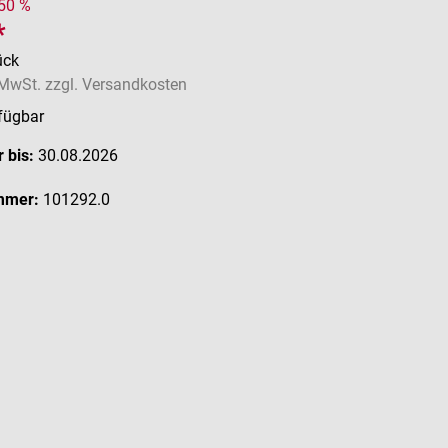
 50 %
*
ück
. MwSt. zzgl. Versandkosten
fügbar
 bis:
30.08.2026
mmer:
101292.0