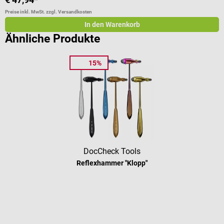
Preise inkl. MwSt. zzgl. Versandkosten
Pr
In den Warenkorb
Ähnliche Produkte
15%
DocCheck Tools
Reflexhammer "Klopp"
Durchschnittliche Bewertung von 4.