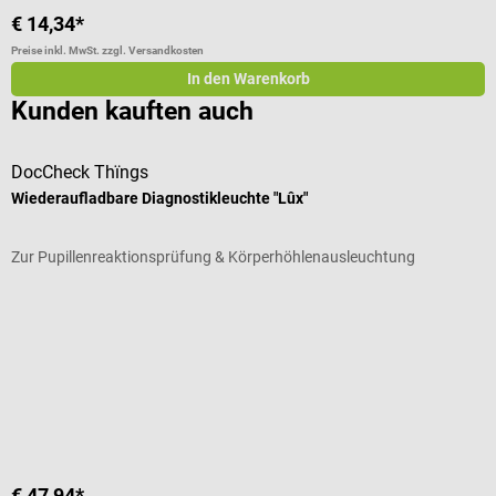
€ 14,34*
€
Preise inkl. MwSt. zzgl. Versandkosten
Pr
In den Warenkorb
Kunden kauften auch
DocCheck Thïngs
L
Wiederaufladbare Diagnostikleuchte "Lûx"
C
Zur Pupillenreaktionsprüfung & Körperhöhlenausleuchtung
B
Durchschnittliche Bewertung von 5 von 5 Sternen
D
F
€ 47,94*
€