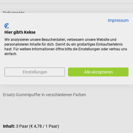
Dokumente
Impressum
Bewertungen
Hier gibt's Kekse
Wir analysieren unsere Besucherdaten, verbessern unsere Website und
personalisieren Inhalte für dich. Damit du ein großartiges Einkaufserlebnis
hast. Für weitere Informationen öffne bitte die Einstellungen oder vertrau uns
Zubehör
einfach.
DocCheck Thïngs
D
Einstellungen
Alle akzeptieren
Tuning-Set "Clôppe"
E
Ersatz-Gummipuffer in verschiedenen Farben
E
Durchschnittliche Bewertung von 5 von 5 Sternen
V
Inhalt:
3 Paar
(€ 4,78 / 1 Paar)