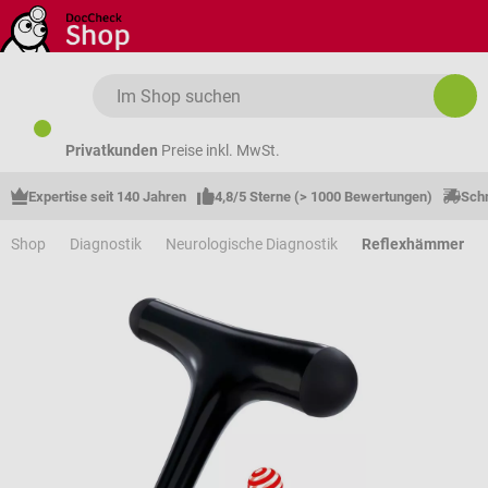
Zum Hauptinhalt springen
Privatkunden
Preise inkl. MwSt.
Expertise seit 140 Jahren
4,8/5 Sterne (> 1000 Bewertungen)
Schn
Shop
Diagnostik
Neurologische Diagnostik
Reflexhämmer