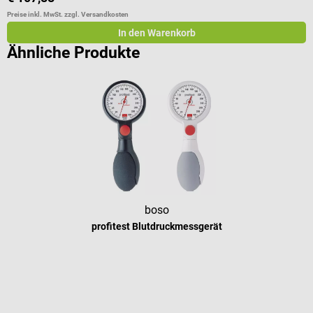
Preise inkl. MwSt. zzgl. Versandkosten
Pr
In den Warenkorb
Ähnliche Produkte
boso
profitest Blutdruckmessgerät