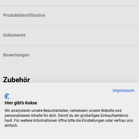
Produktidentifikation
Dokumente
Bewertungen
Zubehör
Impressum
1m4
Hier gibt's Kekse
Manschetten-Schutzstreifen
Wir analysieren unsere Besucherdaten, verbessern unsere Website und
personalisieren Inhalte für dich. Damit du ein großartiges Einkaufserlebnis
Zur hygienischen Anwendung von Blutdruckmanschetten
hast. Für weitere Informationen öffne bitte die Einstellungen oder vertrau uns
einfach.
Inhalt:
100 Stück
(€ 0,08 / 1 Stück)