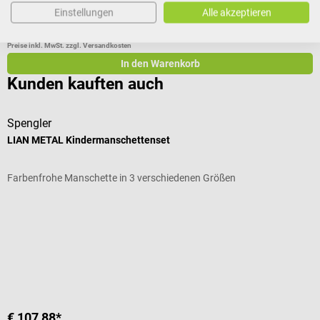
Einstellungen
Alle akzeptieren
€ 8,34*
Preise inkl. MwSt. zzgl. Versandkosten
In den Warenkorb
Kunden kauften auch
Spengler
B
LIAN METAL Kindermanschettenset
K
Farbenfrohe Manschette in 3 verschiedenen Größen
H
D
€ 107,88*
€