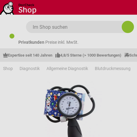
Zum Hauptinhalt springen
Privatkunden
Preise inkl. MwSt.
Expertise seit 140 Jahren
4,8/5 Sterne (> 1000 Bewertungen)
Schn
Shop
Diagnostik
Allgemeine Diagnostik
Blutdruckmessung