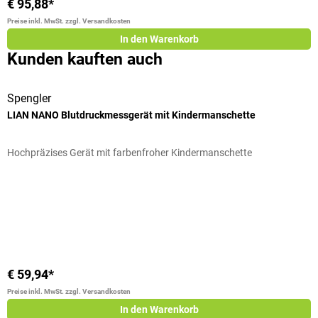
€ 95,88*
€
Preise inkl. MwSt. zzgl. Versandkosten
Pr
In den Warenkorb
Kunden kauften auch
Spengler
S
LIAN NANO Blutdruckmessgerät mit Kindermanschette
L
Hochpräzises Gerät mit farbenfroher Kindermanschette
B
Durchschnittliche Bewertung von 5 von 5 Sternen
V
V
€ 59,94*
€
Preise inkl. MwSt. zzgl. Versandkosten
Pr
In den Warenkorb