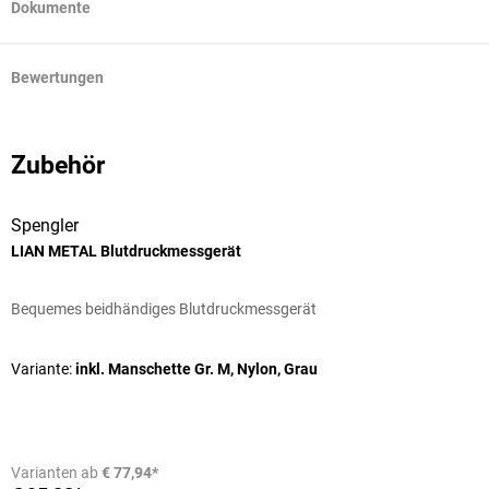
Dokumente
Bewertungen
Zubehör
Spengler
LIAN METAL Blutdruckmessgerät
M
Bequemes beidhändiges Blutdruckmessgerät
Z
Variante:
inkl. Manschette Gr. M, Nylon, Grau
I
Varianten ab
€ 77,94*