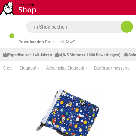
Zum Hauptinhalt springen
Privatkunden
Preise inkl. MwSt.
Expertise seit 140 Jahren
4,8/5 Sterne (> 1000 Bewertungen)
Schn
Shop
Diagnostik
Allgemeine Diagnostik
Blutdruckmessung