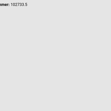
mmer:
102733.5