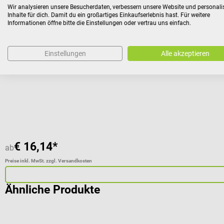
1m4
Wir analysieren unsere Besucherdaten, verbessern unsere Website und personali
Inhalte für dich. Damit du ein großartiges Einkaufserlebnis hast. Für weitere
Fußauflage
Informationen öffne bitte die Einstellungen oder vertrau uns einfach.
Für Untersuchungsliegen
Einstellungen
Alle akzeptieren
Durchschnittliche Bewertung von 5 von 5 Sternen
€ 16,14*
ab
Preise inkl. MwSt. zzgl. Versandkosten
Ähnliche Produkte