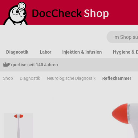
um Hauptinhalt springen
Zur Suche springen
Zur Hauptnavigation springen
Diagnostik
Labor
Injektion & Infusion
Hygiene & D
Expertise seit 140 Jahren
Shop
Diagnostik
Neurologische Diagnostik
Reflexhämmer