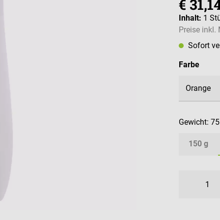
€ 31,1
Inhalt:
1 St
Preise inkl
Sofort v
ausw
Farbe
Gewicht:
75
150 g