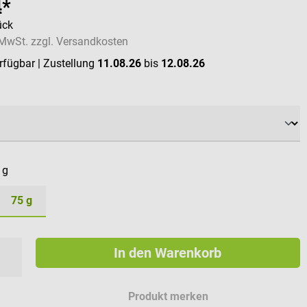
4*
ück
. MwSt. zzgl. Versandkosten
erfügbar
| Zustellung
11.08.26
bis
12.08.26
ählen
 g
75 g
In den Warenkorb
Produkt merken