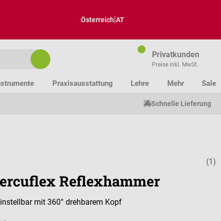
|
Österreich
AT
Privatkunden
Preise inkl. MwSt.
nstrumente
Praxisausstattung
Lehre
Mehr
Sale
Schnelle Lieferung
(1)
Durchschnitt
ercuflex Reflexhammer
 einstellbar mit 360° drehbarem Kopf