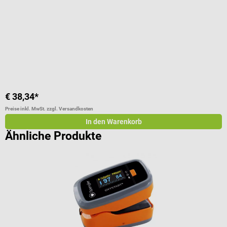
Durchschnittliche Bewertung von 5 von 5 Sternen
D
€ 38,34*
€
Preise inkl. MwSt. zzgl. Versandkosten
Pr
In den Warenkorb
Ähnliche Produkte