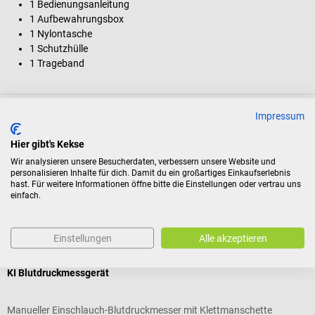
1 Bedienungsanleitung
1 Aufbewahrungsbox
1 Nylontasche
1 Schutzhülle
1 Trageband
Impressum
Produktidentifikation
Hier gibt's Kekse
Bewertungen
Wir analysieren unsere Besucherdaten, verbessern unsere Website und
personalisieren Inhalte für dich. Damit du ein großartiges Einkaufserlebnis
hast. Für weitere Informationen öffne bitte die Einstellungen oder vertrau uns
einfach.
Kunden kauften auch
Einstellungen
Alle akzeptieren
5%
boso
b
KI Blutdruckmessgerät
b
Manueller Einschlauch-Blutdruckmesser mit Klettmanschette
K