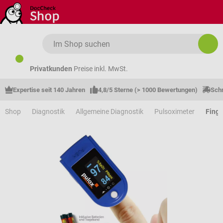
Zum Hauptinhalt springen
Privatkunden
Preise inkl. MwSt.
Expertise seit 140 Jahren
4,8/5 Sterne (> 1000 Bewertungen)
Schn
Shop
Diagnostik
Allgemeine Diagnostik
Pulsoximeter
Finge