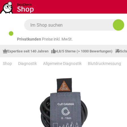
Zum Hauptinhalt springen
Privatkunden
Preise inkl. MwSt.
Expertise seit 140 Jahren
4,8/5 Sterne (> 1000 Bewertungen)
Schn
Shop
Diagnostik
Allgemeine Diagnostik
Blutdruckmessung