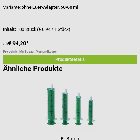
Variante:
ohne Luer-Adapter, 50/60 ml
V
I
Inhalt:
100 Stück
(€ 0,94 / 1 Stück)
V
€ 94,20*
ab
a
Preise inkl. MwSt. zzgl. Versandkosten
Pr
Produktdetails
Ähnliche Produkte
B. Braun