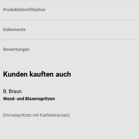
Produktidentifikation
Dokumente
Bewertungen
Kunden kauften auch
B. Braun
B
Wund- und Blasenspritzen
I
Einmalspritzen mit Katheteransatz
V
Durchschnittliche Bewertung von 5 von 5 Sternen
D