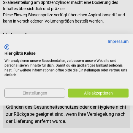
Skaleneinteilung am Spritzenzylinder macht eine Dosierung des
Inhaltes übersichtlich und präzise.
Diese Einweg-Blasenspritze verfügt über einen Aspirationsgriff und
kann in verschiedenen Volumengrößen bestellt werden.
Lieferumfang
Impressum
1 Packung B. Braun Wund- und Blasenspritzen in der gewählten
Variante
Hier gibt's Kekse
Wir analysieren unsere Besucherdaten, verbessern unsere Website und
personalisieren Inhalte für dich. Damit du ein großartiges Einkaufserlebnis
Rückgabebedingungen
hast. Für weitere Informationen öffne bitte die Einstellungen oder vertrau uns
einfach.
Dieses Produkt ist von der Rücknahme ausgeschlossen.
Für Verbraucher besteht das Widerrufsrecht nicht bei
Einstellungen
Alle akzeptieren
Verträgen zur Lieferung versiegelter Waren, die aus
Gründen des Gesundheitsschutzes oder der Hygiene nicht
zur Rückgabe geeignet sind, wenn ihre Versiegelung nach
der Lieferung entfernt wurde.