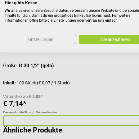
Hier gibt's Kekse
BD
Wir analysieren unsere Besucherdaten, verbessern unsere Website und personali
Inhalte für dich. Damit du ein großartiges Einkaufserlebnis hast. Für weitere
Microlance 3 Sonderkanülen
Informationen öffne bitte die Einstellungen oder vertrau uns einfach.
Einwegkanülen in verschiedenen Größen und mit farblicher C
Einstellungen
Alle akzeptieren
Durchschnittliche Bewertung von 5 von 5 Sternen
Größe:
G 30 1/2" (gelb)
Inhalt:
100 Stück
(€ 0,07 / 1 Stück)
Varianten ab
€ 5,03*
€ 7,14*
Preise inkl. MwSt. zzgl. Versandkosten
Ähnliche Produkte