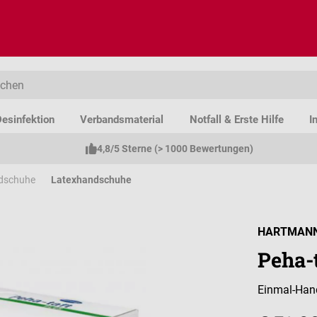
esinfektion
Verbandsmaterial
Notfall & Erste Hilfe
I
4,8/5 Sterne (> 1000 Bewertungen)
dschuhe
Latexhandschuhe
HARTMAN
Peha-
Einmal-Han