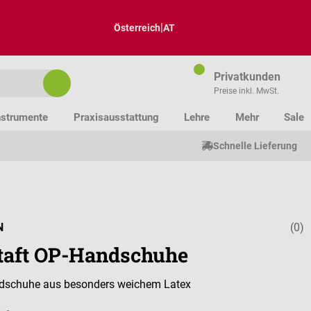
|
Österreich
AT
Privatkunden
Preise inkl. MwSt.
nstrumente
Praxisausstattung
Lehre
Mehr
Sale
Schnelle Lieferung
N
(0)
Durchschnitt
taft OP-Handschuhe
dschuhe aus besonders weichem Latex