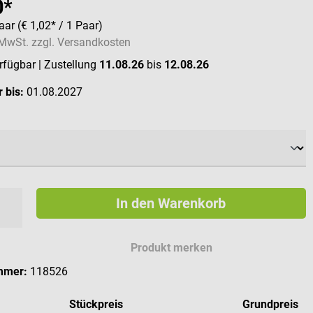
0*
Paar
(€ 1,02* / 1 Paar)
. MwSt. zzgl. Versandkosten
erfügbar
| Zustellung
11.08.26
bis
12.08.26
 bis:
01.08.2027
ählen
In den Warenkorb
Produkt merken
mmer:
118526
Stückpreis
Grundpreis