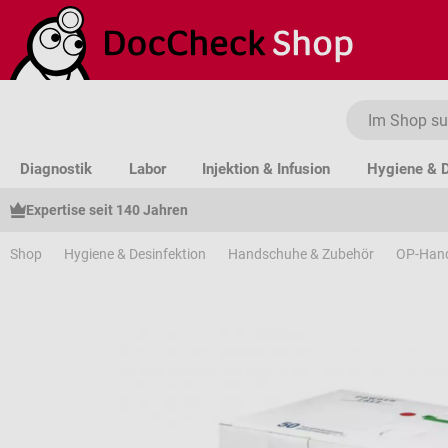
um Hauptinhalt springen
Zur Suche springen
Zur Hauptnavigation springen
Diagnostik
Labor
Injektion & Infusion
Hygiene & D
Expertise seit 140 Jahren
Shop
Hygiene & Desinfektion
Handschuhe & Zubehör
OP-Han