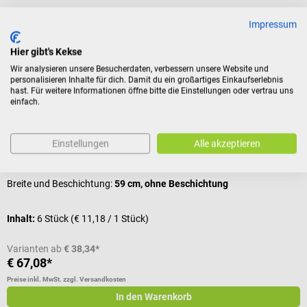
Kunden kauften auch
Impressum
Hier gibt's Kekse
Meditrade
S
Wir analysieren unsere Besucherdaten, verbessern unsere Website und
Rollicel Ärztekrepp 100 m
S
personalisieren Inhalte für dich. Damit du ein großartiges Einkaufserlebnis
hast. Für weitere Informationen öffne bitte die Einstellungen oder vertrau uns
einfach.
In verschiedenen Breiten, mit & ohne Beschichtung
R
Einstellungen
Alle akzeptieren
Durchschnittliche Bewertung von 5 von 5 Sternen
V
Breite und Beschichtung:
59 cm, ohne Beschichtung
Inhalt:
6 Stück
(€ 11,18 / 1 Stück)
Varianten ab
€ 38,34*
€ 67,08*
€
Preise inkl. MwSt. zzgl. Versandkosten
Pr
In den Warenkorb