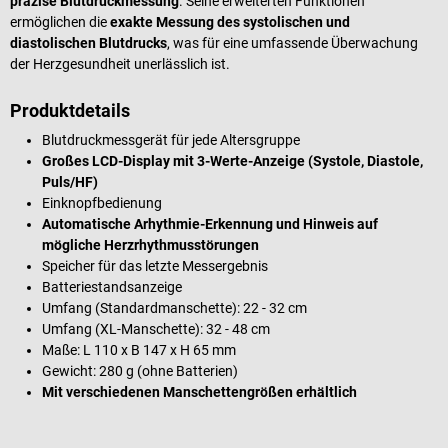
präzise Blutdruckmessung
. Seine erweiterten Funktionen
ermöglichen die
exakte Messung des systolischen und
diastolischen Blutdrucks
, was für eine umfassende Überwachung
der Herzgesundheit unerlässlich ist.
Produktdetails
Blutdruckmessgerät für jede Altersgruppe
Großes LCD-Display mit 3-Werte-Anzeige (Systole, Diastole,
Puls/HF)
Einknopfbedienung
Automatische Arhythmie-Erkennung und Hinweis auf
mögliche Herzrhythmusstörungen
Speicher für das letzte Messergebnis
Batteriestandsanzeige
Umfang (Standardmanschette): 22 - 32 cm
Umfang (XL-Manschette): 32 - 48 cm
Maße: L 110 x B 147 x H 65 mm
Gewicht: 280 g (ohne Batterien)
Mit verschiedenen Manschettengrößen erhältlich