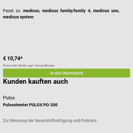
Passt zu:
medicus, medicus family/family 4, medicus uno,
medicus system
I
€ 10,74*
€
Preise inkl. MwSt. zzgl. Versandkosten
Pr
In den Warenkorb
Kunden kauften auch
Pulox
b
Pulsoximeter PULOX PO-200
B
Zur Messung der Sauerstoffsättigung und Pulsrate
K