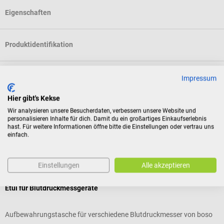
Eigenschaften
Produktidentifikation
Dokumente
Impressum
Hier gibt's Kekse
Bewertungen
Wir analysieren unsere Besucherdaten, verbessern unsere Website und
personalisieren Inhalte für dich. Damit du ein großartiges Einkaufserlebnis
hast. Für weitere Informationen öffne bitte die Einstellungen oder vertrau uns
einfach.
Zubehör
Einstellungen
Alle akzeptieren
boso
Etui für Blutdruckmessgeräte
M
Aufbewahrungstasche für verschiedene Blutdruckmesser von boso
Z