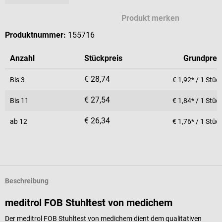
Produkt merken
Produktnummer:
155716
Anzahl
Stückpreis
Grundprei
€ 28,74
Bis
3
€ 1,92* / 1 Stüc
€ 27,54
Bis
11
€ 1,84* / 1 Stüc
€ 26,34
ab
12
€ 1,76* / 1 Stüc
Beschreibung
meditrol FOB Stuhltest von medichem
Der meditrol FOB Stuhltest von medichem dient dem qualitativen