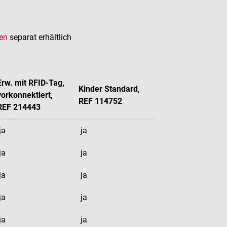
en
separat erhältlich
Erw. mit RFID-Tag,
Kinder Standard,
vorkonnektiert,
REF 114752
REF
214443
ja
ja
ja
ja
ja
ja
ja
ja
ja
ja