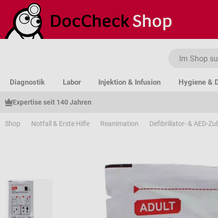
um Hauptinhalt springen
Zur Suche springen
Zur Hauptnavigation springen
Diagnostik
Labor
Injektion & Infusion
Hygiene & D
Expertise seit 140 Jahren
Shop
Notfall & Erste Hilfe
Reanimation
Defibrillator- & AED-Z