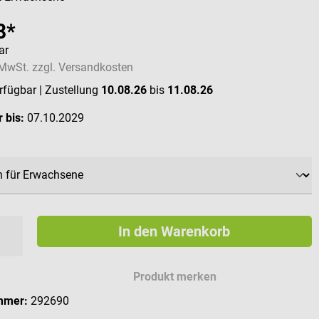
8*
ar
. MwSt. zzgl. Versandkosten
erfügbar
| Zustellung
10.08.26
bis
11.08.26
 bis:
07.10.2029
swählen
In den Warenkorb
Produkt merken
mmer:
292690