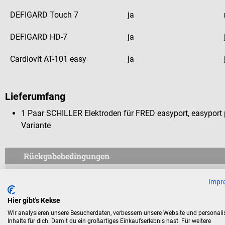
DEFIGARD Touch 7
ja
DEFIGARD HD-7
ja
Cardiovit AT-101 easy
ja
Lieferumfang
1 Paar SCHILLER Elektroden für FRED easyport, easyport pl
Variante
Rückgabebedingungen
Dieses Produkt ist von der Rücknahme ausgeschlossen.
Impr
Für Verbraucher besteht das Widerrufsrecht nicht bei Verträge
Hier gibt's Kekse
aus Gründen des Gesundheitsschutzes oder der Hygiene nicht
Wir analysieren unsere Besucherdaten, verbessern unsere Website und personali
Inhalte für dich. Damit du ein großartiges Einkaufserlebnis hast. Für weitere
Versiegelung nach der Lieferung entfernt wurde.