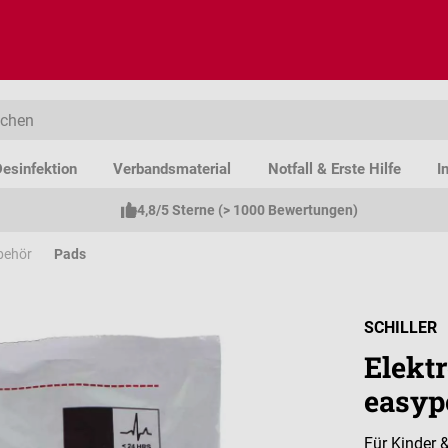
esinfektion
Verbandsmaterial
Notfall & Erste Hilfe
I
4,8/5 Sterne (> 1000 Bewertungen)
ubehör
Pads
SCHILLER
Elekt
easypo
Für Kinder