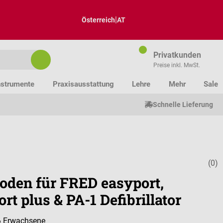
|
Österreich
AT
Privatkunden
Preise inkl. MwSt.
nstrumente
Praxisausstattung
Lehre
Mehr
Sale
Schnelle Lieferung
(0)
Durchschnitt
roden für FRED easyport,
rt plus & PA-1 Defibrillator
 & Erwachsene