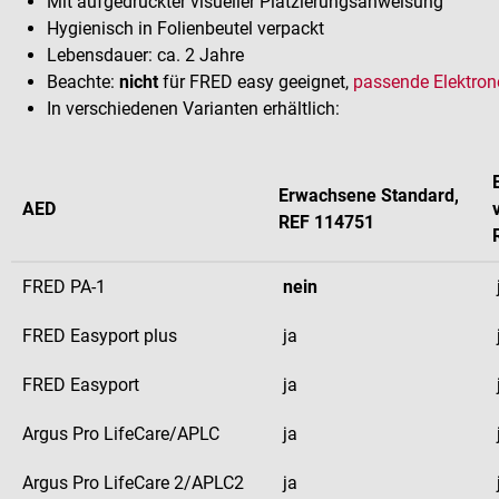
Mit aufgedruckter visueller Platzierungsanweisung
Hygienisch in Folienbeutel verpackt
Lebensdauer: ca. 2 Jahre
Beachte:
nicht
für FRED easy geeignet,
passende Elektron
In verschiedenen Varianten erhältlich:
Erwachsene Standard,
AED
REF 114751
FRED PA-1
nein
FRED Easyport plus
ja
FRED Easyport
ja
Argus Pro LifeCare/APLC
ja
Argus Pro LifeCare 2/APLC2
ja