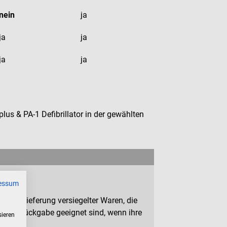
nein
ja
ja
ja
ja
ja
us & PA-1 Defibrillator in der gewählten
essum
n zur Lieferung versiegelter Waren, die
 zur Rückgabe geeignet sind, wenn ihre
sieren