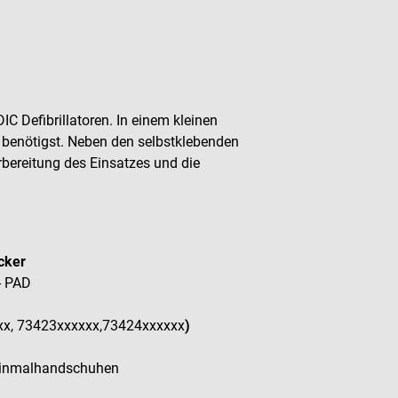
 Defibrillatoren. In einem kleinen
z benötigst. Neben den selbstklebenden
bereitung des Einsatzes und die
cker
- PAD
xx, 73423xxxxxx,73424xxxxxx
)
d Einmalhandschuhen