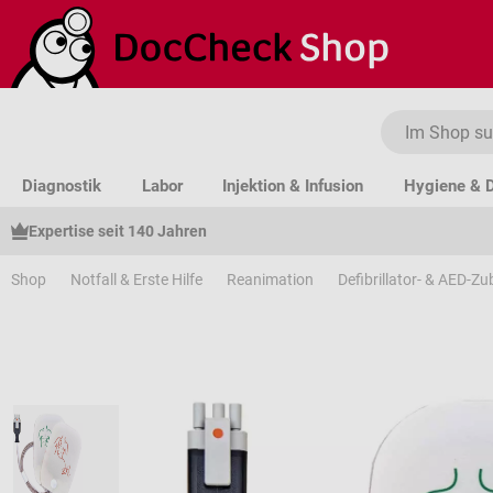
um Hauptinhalt springen
Zur Suche springen
Zur Hauptnavigation springen
Diagnostik
Labor
Injektion & Infusion
Hygiene & D
Expertise seit 140 Jahren
Shop
Notfall & Erste Hilfe
Reanimation
Defibrillator- & AED-Z