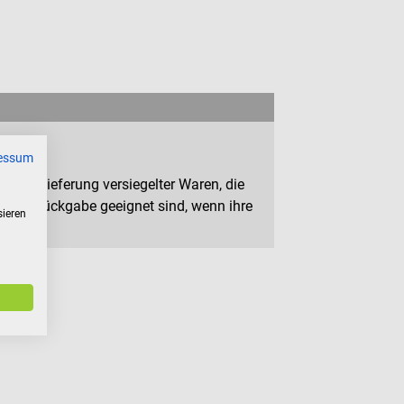
essum
n zur Lieferung versiegelter Waren, die
 zur Rückgabe geeignet sind, wenn ihre
sieren