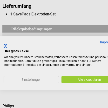
Lieferumfang
1 SavePads Elektroden-Set
Rückgabebedingungen
Dieses Produkt ist von der Rücknahme ausgeschlossen.
Impr
Für Verbraucher besteht das Widerrufsrecht nicht bei Verträge
Hier gibt's Kekse
aus Gründen des Gesundheitsschutzes oder der Hygiene nicht
Wir analysieren unsere Besucherdaten, verbessern unsere Website und personali
Versiegelung nach der Lieferung entfernt wurde.
Inhalte für dich. Damit du ein großartiges Einkaufserlebnis hast. Für weitere
Informationen öffne bitte die Einstellungen oder vertrau uns einfach.
Einstellungen
Alle akzeptieren
Kunden kauften auch
Philips