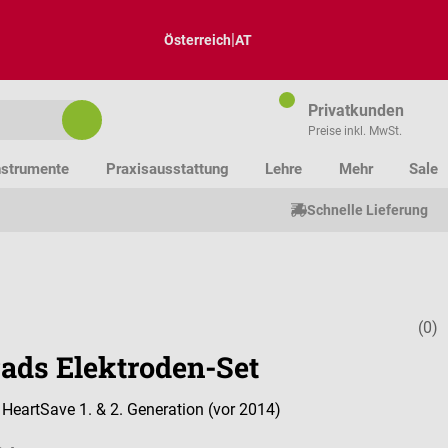
|
Österreich
AT
Privatkunden
Preise inkl. MwSt.
nstrumente
Praxisausstattung
Lehre
Mehr
Sale
Schnelle Lieferung
(0)
Durchschnitt
ads Elektroden-Set
HeartSave 1. & 2. Generation (vor 2014)