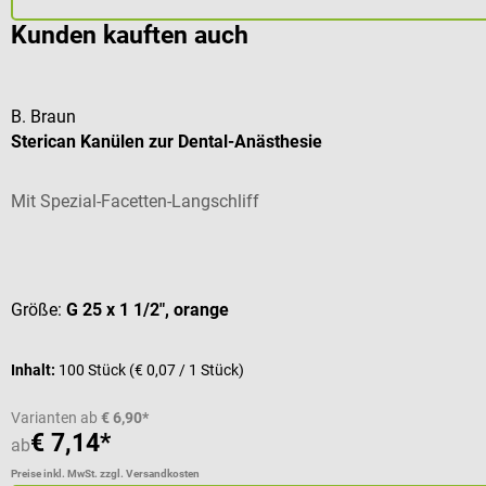
Kunden kauften auch
B. Braun
Sterican Kanülen zur Dental-Anästhesie
Mit Spezial-Facetten-Langschliff
Durchschnittliche Bewertung von 4 von 5 Sternen
Größe:
G 25 x 1 1/2", orange
Inhalt:
100 Stück
(€ 0,07 / 1 Stück)
Varianten ab
€ 6,90*
€ 7,14*
ab
Preise inkl. MwSt. zzgl. Versandkosten