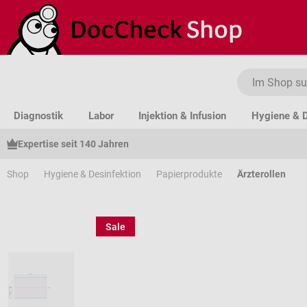
um Hauptinhalt springen
Zur Suche springen
Zur Hauptnavigation springen
Diagnostik
Labor
Injektion & Infusion
Hygiene & D
Expertise seit 140 Jahren
Shop
Hygiene & Desinfektion
Papierprodukte
Ärzterollen
Sale