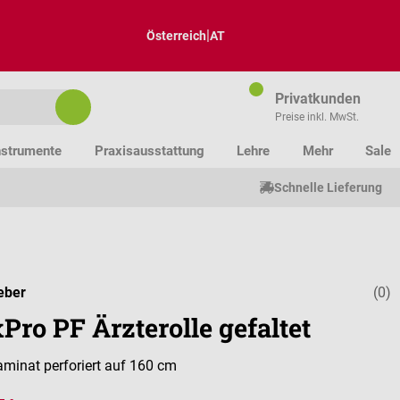
|
Österreich
AT
Privatkunden
Preise inkl. MwSt.
nstrumente
Praxisausstattung
Lehre
Mehr
Sale
Schnelle Lieferung
eber
(0)
Durchschnitt
ro PF Ärzterolle gefaltet
aminat perforiert auf 160 cm