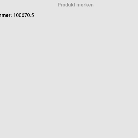
Produkt merken
mmer:
100670.5