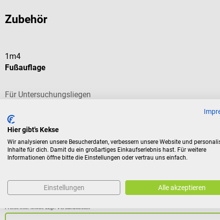
Zubehör
1m4
Fußauflage
Für Untersuchungsliegen
Impr
Durchschnittliche Bewertung von 5 von 5 Sternen
Hier gibt's Kekse
Wir analysieren unsere Besucherdaten, verbessern unsere Website und personali
Inhalte für dich. Damit du ein großartiges Einkaufserlebnis hast. Für weitere
Informationen öffne bitte die Einstellungen oder vertrau uns einfach.
Einstellungen
Alle akzeptieren
€ 16,14*
ab
Preise inkl. MwSt. zzgl. Versandkosten