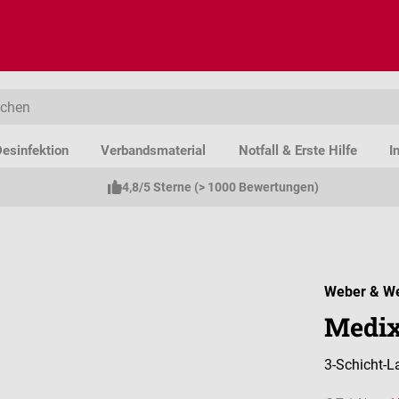
esinfektion
Verbandsmaterial
Notfall & Erste Hilfe
I
4,8/5 Sterne (> 1000 Bewertungen)
Weber & W
MedixP
3-Schicht-L