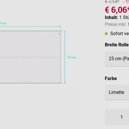
€ 7,14*
- 
€ 6,06
Inhalt:
1 St
Preise inkl
Sofort v
Breite Rolle
ausw
Farbe