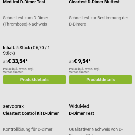
Meditrol D-Dimer Test
Cleartest D-Dimer Bluttest
Schnelltest zum D-Dimer-
Schnelltest zur Bestimmung der
(Thrombose)-Nachweis
D-Dimere
Durchschnittliche Bewertung von 5 von 5 Sternen
Inhalt:
5 Stück
(€ 6,70 / 1
Stück)
€ 33,54*
€ 9,54*
ab
ab
Preise inkl. MwSt. zzgl.
Preise inkl. MwSt. zzgl.
Versandkosten
Versandkosten
Produktdetails
Produktdetails
servoprax
WiduMed
Cleartest Control Kit D-Dimer
D-Dimer Test
Kontrolllösung für D-Dimer
Qualitativer Nachweis von D-