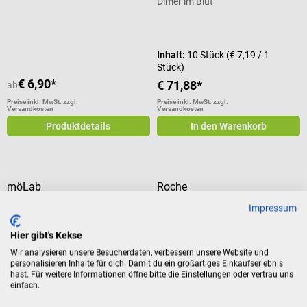
Dimer im Blut
Durchschnittliche Bewertung von 5
Inhalt:
10 Stück
(€ 7,19 / 1
Stück)
€ 6,90*
€ 71,88*
ab
Preise inkl. MwSt. zzgl.
Preise inkl. MwSt. zzgl.
Versandkosten
Versandkosten
Produktdetails
In den Warenkorb
möLab
Roche
D-Dimer Schnelltest
CARDIAC D-Dimer Teststreifen
Impressum
für cobas h 232
Hier gibt's Kekse
Ausschlussdiagnostik von
Zur quantitativen Bestimmung
Wir analysieren unsere Besucherdaten, verbessern unsere Website und
Thrombosen & Lungenembolien
von D-Dimeren
personalisieren Inhalte für dich. Damit du ein großartiges Einkaufserlebnis
hast. Für weitere Informationen öffne bitte die Einstellungen oder vertrau uns
Inhalt:
10 Stück
(€ 5,75 / 1
Inhalt:
10 Stück
(€ 10,31 /
einfach.
Stück)
1 Stück)
€ 57,54*