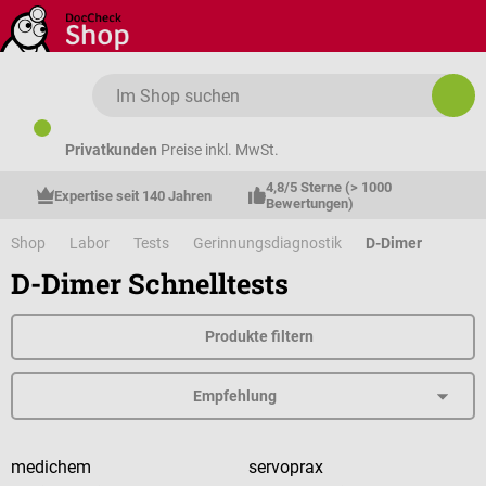
Zum Hauptinhalt springen
Privatkunden
Preise inkl. MwSt.
4,8/5 Sterne (> 1000 
Expertise seit 140 Jahren
Bewertungen)
Shop
Labor
Tests
Gerinnungsdiagnostik
D-Dimer
D-Dimer Schnelltests
Produkte filtern
medichem
servoprax