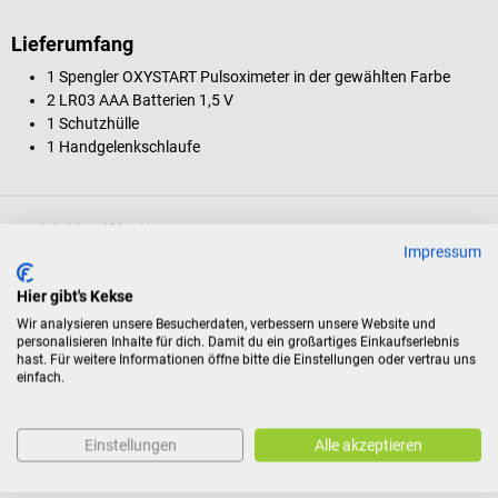
Lieferumfang
1 Spengler OXYSTART Pulsoximeter in der gewählten Farbe
2 LR03 AAA Batterien 1,5 V
1 Schutzhülle
1 Handgelenkschlaufe
Produktidentifikation
Impressum
Hier gibt's Kekse
Dokumente
Wir analysieren unsere Besucherdaten, verbessern unsere Website und
personalisieren Inhalte für dich. Damit du ein großartiges Einkaufserlebnis
hast. Für weitere Informationen öffne bitte die Einstellungen oder vertrau uns
Bewertungen
einfach.
Einstellungen
Alle akzeptieren
Kunden kauften auch