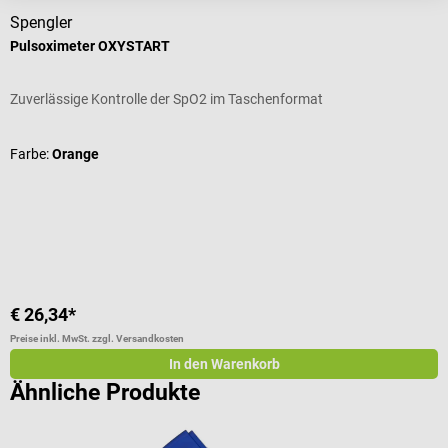
Spengler
D
Pulsoximeter OXYSTART
E
Zuverlässige Kontrolle der SpO2 im Taschenformat
F
D
Farbe:
Orange
G
I
€ 26,34*
a
Preise inkl. MwSt. zzgl. Versandkosten
Pr
In den Warenkorb
Ähnliche Produkte