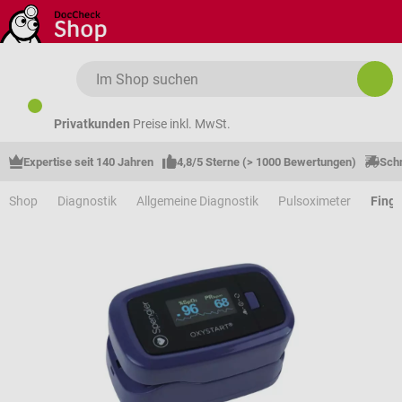
Zum Hauptinhalt springen
Privatkunden
Preise inkl. MwSt.
Expertise seit 140 Jahren
4,8/5 Sterne (> 1000 Bewertungen)
Schn
Shop
Diagnostik
Allgemeine Diagnostik
Pulsoximeter
Finge