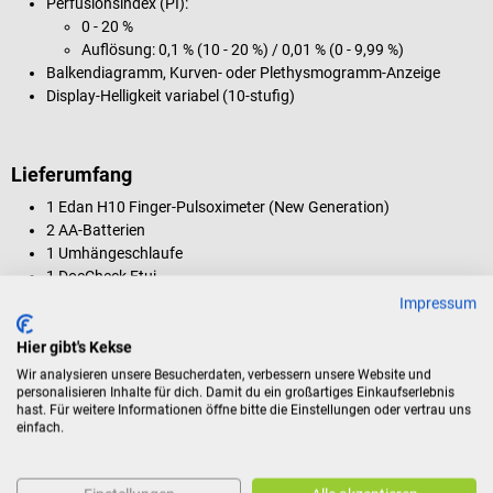
Perfusionsindex (PI):
0 - 20 %
Auflösung: 0,1 % (10 - 20 %) / 0,01 % (0 - 9,99 %)
Balkendiagramm, Kurven- oder Plethysmogramm-Anzeige
Display-Helligkeit variabel (10-stufig)
Lieferumfang
1 Edan H10 Finger-Pulsoximeter (New Generation)
2 AA-Batterien
1 Umhängeschlaufe
1 DocCheck Etui
Impressum
Hier gibt's Kekse
Produktidentifikation
Wir analysieren unsere Besucherdaten, verbessern unsere Website und
personalisieren Inhalte für dich. Damit du ein großartiges Einkaufserlebnis
hast. Für weitere Informationen öffne bitte die Einstellungen oder vertrau uns
einfach.
Dokumente