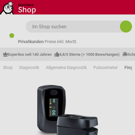
Zum Hauptinhalt springen
Privatkunden
Preise inkl. MwSt.
Expertise seit 140 Jahren
4,8/5 Sterne (> 1000 Bewertungen)
Schn
Shop
Diagnostik
Allgemeine Diagnostik
Pulsoximeter
Finge