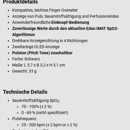
Produktdetails
Kompaktes, leichtes Finger-Oximeter
Anzeige von Puls, Sauerstoffsättigung und Perfusionsindex
Anwenderfreundliche
Einknopf-Bedienung
Zuverlässige Werte durch den aktuellen Edan iMAT SpO2-
Algorithmus
Drehbare Anzeigerichtung in 4 Richtungen
Zweifarbige OLED Anzeige
Pulston (Pitch Tone) zuschaltbar
Farbe: Schwarz
Maße: L 5,7 x B 3,2 x H 3,1 cm
Gewicht: 33 g
Technische Details
Sauerstoffsättigung SpO
:
2
70 - 100% (± 2 %)
0 - 69 % (nicht spezifiziert)
Pulsfrequenz:
25 - 300 bpm (± 2 bpm or ± 2 %)