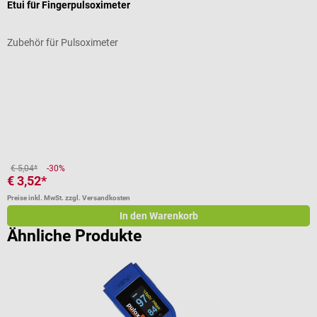
Etui für Fingerpulsoximeter
K
Zubehör für Pulsoximeter
H
Durchschnittliche Bewertung von 3 von 5 Sternen
D
€ 5,04*
-30%
€ 3,52*
€
Preise inkl. MwSt. zzgl. Versandkosten
Pr
In den Warenkorb
Ähnliche Produkte