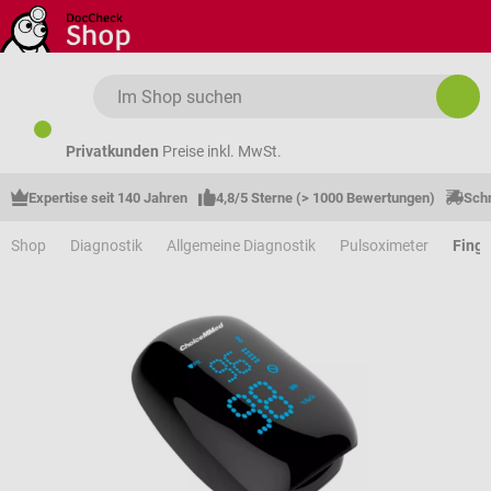
Zum Hauptinhalt springen
Privatkunden
Preise inkl. MwSt.
Expertise seit 140 Jahren
4,8/5 Sterne (> 1000 Bewertungen)
Schn
Shop
Diagnostik
Allgemeine Diagnostik
Pulsoximeter
Finge