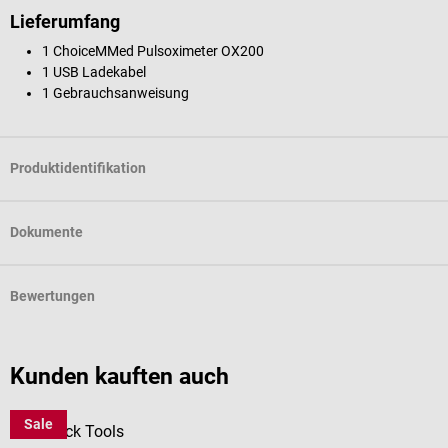
Lieferumfang
1 ChoiceMMed Pulsoximeter OX200
1 USB Ladekabel
1 Gebrauchsanweisung
Produktidentifikation
Dokumente
Bewertungen
Kunden kauften auch
Sale
DocCheck Tools
B