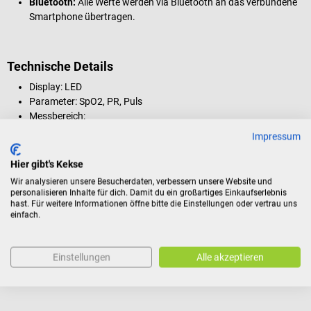
Bluetooth:
Alle Werte werden via Bluetooth an das verbundene
Smartphone übertragen.
Technische Details
Display: LED
Parameter: SpO2, PR, Puls
Messbereich:
SpO2: 70~99 %
Impressum
Puls: 30~250 bpm
Messgenauigkeit:
Hier gibt's Kekse
SpO2: 70~99 % ±2 %
Wir analysieren unsere Besucherdaten, verbessern unsere Website und
Puls: 30~99 bpm ±2 bpm, 100~250 bpm, ±2 %
personalisieren Inhalte für dich. Damit du ein großartiges Einkaufserlebnis
Stromquelle: 3.7 V Lithium Batterie (250 mAh)
hast. Für weitere Informationen öffne bitte die Einstellungen oder vertrau uns
einfach.
Betriebsdauer: 2 Stunden im Dauerbetrieb (entspricht etwa 400
Messungen)
Systemvoraussetzungen bei Nutzung mit App:
Einstellungen
Alle akzeptieren
Bluetooth 4.0-kompatibles Smartphone
Smartphone mit mindestens iOS 12.0 oder Android 5.0