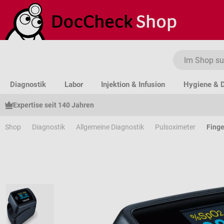
um Hauptinhalt springen
Zur Suche springen
Zur Hauptnavigation springen
Diagnostik
Labor
Injektion & Infusion
Hygiene & D
Expertise seit 140 Jahren
Shop
Diagnostik
Allgemeine Diagnostik
Pulsoximeter
Finge