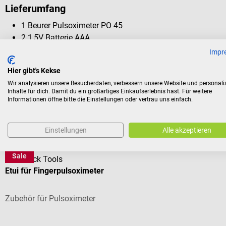
Lieferumfang
1 Beurer Pulsoximeter PO 45
2 1,5V Batterie AAA
1 Halteband
Impr
1 Gürteltasche
Hier gibt's Kekse
Wir analysieren unsere Besucherdaten, verbessern unsere Website und personali
Inhalte für dich. Damit du ein großartiges Einkaufserlebnis hast. Für weitere
Informationen öffne bitte die Einstellungen oder vertrau uns einfach.
Kunden kauften auch
Einstellungen
Alle akzeptieren
Sale
DocCheck Tools
Etui für Fingerpulsoximeter
Zubehör für Pulsoximeter
Durchschnittliche Bewertung von 3 von 5 Sternen