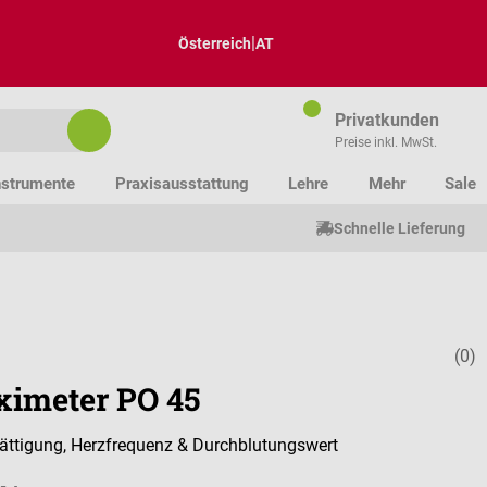
|
Österreich
AT
Privatkunden
Preise inkl. MwSt.
nstrumente
Praxisausstattung
Lehre
Mehr
Sale
Schnelle Lieferung
(0)
Durchschnitt
ximeter PO 45
ättigung, Herzfrequenz & Durchblutungswert