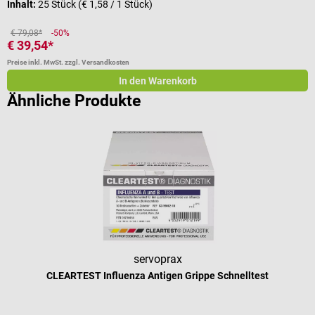
Inhalt:
25 Stück
(€ 1,58 / 1 Stück)
I
€ 79,08*
-50%
€ 39,54*
a
Preise inkl. MwSt. zzgl. Versandkosten
Pr
In den Warenkorb
Ähnliche Produkte
servoprax
CLEARTEST Influenza Antigen Grippe Schnelltest