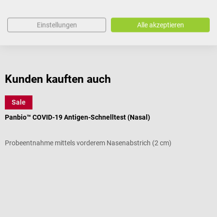
Dokumente
Einstellungen
Alle akzeptieren
Bewertungen
Kunden kauften auch
Sale
Abbott
H
Panbio™ COVID-19 Antigen-Schnelltest (Nasal)
R
Probeentnahme mittels vorderem Nasenabstrich (2 cm)
4
Durchschnittliche Bewertung von 4.79 von 5 Sternen
D