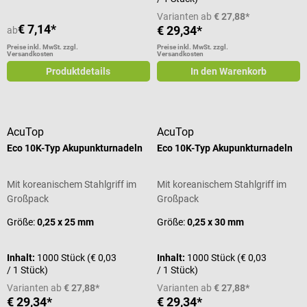
Varianten ab
€ 27,88*
€ 7,14*
€ 29,34*
ab
Preise inkl. MwSt. zzgl.
Preise inkl. MwSt. zzgl.
Versandkosten
Versandkosten
Produktdetails
In den Warenkorb
AcuTop
AcuTop
Eco 10K-Typ Akupunkturnadeln
Eco 10K-Typ Akupunkturnadeln
Mit koreanischem Stahlgriff im
Mit koreanischem Stahlgriff im
Großpack
Großpack
Größe:
0,25 x 25 mm
Größe:
0,25 x 30 mm
Inhalt:
1000 Stück
(€ 0,03
Inhalt:
1000 Stück
(€ 0,03
/ 1 Stück)
/ 1 Stück)
Varianten ab
€ 27,88*
Varianten ab
€ 27,88*
€ 29,34*
€ 29,34*