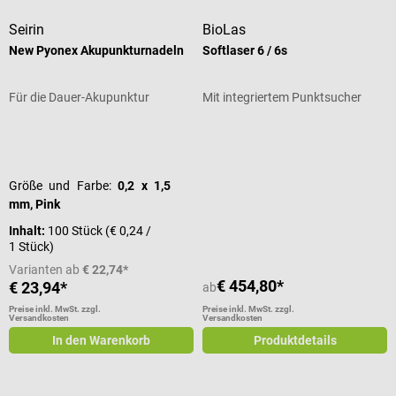
Seirin
BioLas
New Pyonex Akupunkturnadeln
Softlaser 6 / 6s
Für die Dauer-Akupunktur
Mit integriertem Punktsucher
Durchschnittliche Bewertung von 4 von 5 Sternen
Durchschnittliche Bewertung von 4
Größe und Farbe:
0,2 x 1,5
mm, Pink
Inhalt:
100 Stück
(€ 0,24 /
1 Stück)
Varianten ab
€ 22,74*
€ 454,80*
€ 23,94*
ab
Preise inkl. MwSt. zzgl.
Preise inkl. MwSt. zzgl.
Versandkosten
Versandkosten
In den Warenkorb
Produktdetails