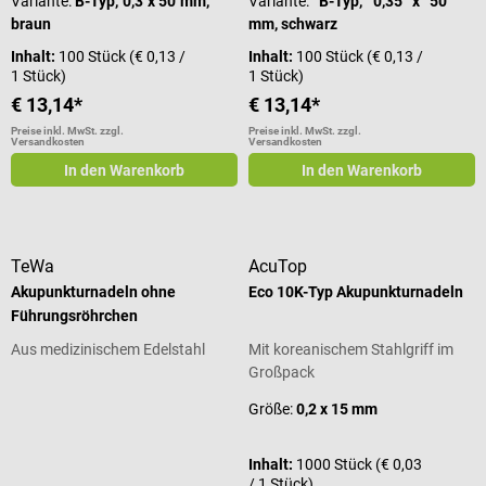
Variante:
B-Typ, 0,3 x 50 mm,
Variante:
B-Typ, 0,35 x 50
braun
mm, schwarz
Inhalt:
100 Stück
(€ 0,13 /
Inhalt:
100 Stück
(€ 0,13 /
1 Stück)
1 Stück)
€ 13,14*
€ 13,14*
Preise inkl. MwSt. zzgl.
Preise inkl. MwSt. zzgl.
Versandkosten
Versandkosten
In den Warenkorb
In den Warenkorb
TeWa
AcuTop
Akupunkturnadeln ohne
Eco 10K-Typ Akupunkturnadeln
Führungsröhrchen
Aus medizinischem Edelstahl
Mit koreanischem Stahlgriff im
Großpack
Durchschnittliche Bewertung von 5 von 5 Sternen
Größe:
0,2 x 15 mm
Inhalt:
1000 Stück
(€ 0,03
/ 1 Stück)