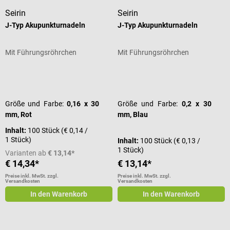
Seirin
Seirin
J-Typ Akupunkturnadeln
J-Typ Akupunkturnadeln
Mit Führungsröhrchen
Mit Führungsröhrchen
Durchschnittliche Bewertung von 5 von 5 Sternen
Durchschnittliche Bewertung von 5
Größe und Farbe:
0,16 x 30
Größe und Farbe:
0,2 x 30
mm, Rot
mm, Blau
Inhalt:
100 Stück
(€ 0,14 /
1 Stück)
Inhalt:
100 Stück
(€ 0,13 /
1 Stück)
Varianten ab
€ 13,14*
€ 14,34*
€ 13,14*
Preise inkl. MwSt. zzgl.
Preise inkl. MwSt. zzgl.
Versandkosten
Versandkosten
In den Warenkorb
In den Warenkorb