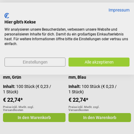
Impressum
Seirin
Seirin
Hier gibt's Kekse
New Pyonex Akupunkturnadeln
New Pyonex Akupunkturnadeln
Wir analysieren unsere Besucherdaten, verbessern unsere Website und
personalisieren Inhalte für dich. Damit du ein großartiges Einkaufserlebnis
hast. Für weitere Informationen öffne bitte die Einstellungen oder vertrau uns
Für die Dauer-Akupunktur
Für die Dauer-Akupunktur
einfach.
Durchschnittliche Bewertung von 4 von 5 Sternen
Durchschnittliche Bewertung von 4
Einstellungen
Alle akzeptieren
Größe und Farbe:
0,2 x 0,9
Größe und Farbe:
0,2 x 1,2
mm, Grün
mm, Blau
Inhalt:
100 Stück
(€ 0,23 /
Inhalt:
100 Stück
(€ 0,23 /
1 Stück)
1 Stück)
€ 22,74*
€ 22,74*
Preise inkl. MwSt. zzgl.
Preise inkl. MwSt. zzgl.
Versandkosten
Versandkosten
In den Warenkorb
In den Warenkorb