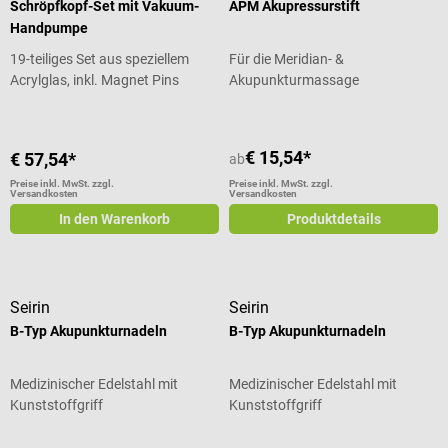
Schröpfkopf-Set mit Vakuum-
APM Akupressurstift
Handpumpe
19-teiliges Set aus speziellem
Für die Meridian- &
Acrylglas, inkl. Magnet Pins
Akupunkturmassage
€ 15,54*
€ 57,54*
ab
Preise inkl. MwSt. zzgl.
Preise inkl. MwSt. zzgl.
Versandkosten
Versandkosten
In den Warenkorb
Produktdetails
Seirin
Seirin
B-Typ Akupunkturnadeln
B-Typ Akupunkturnadeln
Medizinischer Edelstahl mit
Medizinischer Edelstahl mit
Kunststoffgriff
Kunststoffgriff
Durchschnittliche Bewertung von 5 von 5 Sternen
Durchschnittliche Bewertung von 5