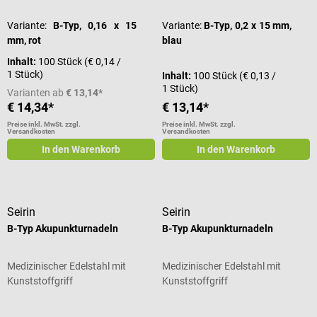
Variante:
B-Typ, 0,16 x 15
Variante:
B-Typ, 0,2 x 15 mm,
mm, rot
blau
Inhalt:
100 Stück
(€ 0,14 /
1 Stück)
Inhalt:
100 Stück
(€ 0,13 /
1 Stück)
Varianten ab
€ 13,14*
€ 14,34*
€ 13,14*
Preise inkl. MwSt. zzgl.
Preise inkl. MwSt. zzgl.
Versandkosten
Versandkosten
In den Warenkorb
In den Warenkorb
Seirin
Seirin
B-Typ Akupunkturnadeln
B-Typ Akupunkturnadeln
Medizinischer Edelstahl mit
Medizinischer Edelstahl mit
Kunststoffgriff
Kunststoffgriff
Durchschnittliche Bewertung von 5 von 5 Sternen
Durchschnittliche Bewertung von 5