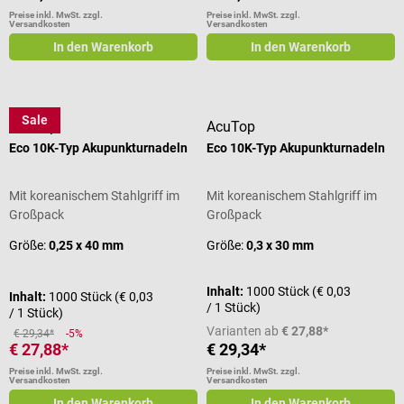
Preise inkl. MwSt. zzgl.
Preise inkl. MwSt. zzgl.
Versandkosten
Versandkosten
In den Warenkorb
In den Warenkorb
Sale
AcuTop
AcuTop
Eco 10K-Typ Akupunkturnadeln
Eco 10K-Typ Akupunkturnadeln
Mit koreanischem Stahlgriff im
Mit koreanischem Stahlgriff im
Großpack
Großpack
Größe:
0,25 x 40 mm
Größe:
0,3 x 30 mm
Inhalt:
1000 Stück
(€ 0,03
Inhalt:
1000 Stück
(€ 0,03
/ 1 Stück)
/ 1 Stück)
Varianten ab
€ 27,88*
€ 29,34*
-5%
€ 27,88*
€ 29,34*
Preise inkl. MwSt. zzgl.
Preise inkl. MwSt. zzgl.
Versandkosten
Versandkosten
In den Warenkorb
In den Warenkorb