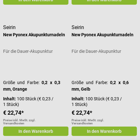
Seirin
Seirin
New Pyonex Akupunkturnadeln
New Pyonex Akupunkturnadeln
Für die Dauer-Akupunktur
Für die Dauer-Akupunktur
Durchschnittliche Bewertung von 4 von 5 Sternen
Durchschnittliche Bewertung von 4
Größe und Farbe:
0,2 x 0,3
Größe und Farbe:
0,2 x 0,6
mm, Orange
mm, Gelb
Inhalt:
100 Stück
(€ 0,23 /
Inhalt:
100 Stück
(€ 0,23 /
1 Stück)
1 Stück)
€ 22,74*
€ 22,74*
Preise inkl. MwSt. zzgl.
Preise inkl. MwSt. zzgl.
Versandkosten
Versandkosten
In den Warenkorb
In den Warenkorb