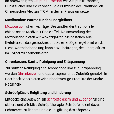
an hochwertigem
Akupunkturbedarf
wie Akupunkturnadeln,
Punktsucher und Co kannst du die Prinzipien der Traditionellen
Chinesischen Medizin (TCM) in deiner Praxis umsetzen.
Moxibustion: Wärme für den Energiefluss
Moxibustion
ist ein wichtiger Bestandteil der traditionellen
chinesischen Medizin. Für die effektive Anwendung der
Moxibustion bieten wir Moxazigarren. Sie bestehen aus
Beifußkraut, das getrocknet und zu einer Zigarre geformt wird.
Diese Wärmebehandlung kann dazu beitragen, den Energiefluss
im Körper zu harmonisieren.
Ohrenkerzen: Sanfte Reinigung und Entspannung
Zur sanften Reinigung der Gehörgänge und zur Entspannung
werden
Ohrenkerzen
und das entsprechende Zubehör genutzt. Im
DocCheck Shop bieten wir dir hochwertige Produkte der Marke
Naturhelix.
Schröpfgläser: Entgiftung und Linderung
Entdecke eine Auswahl an
Schröpfgläsern und Zubehör
für eine
sichere und effektive Schröpftherapie. Schröpfen dient dazu,
Schmerzen zu lindern und die Entgiftung des Körpers zu