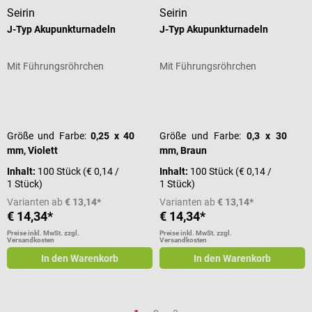
Seirin
Seirin
J-Typ Akupunkturnadeln
J-Typ Akupunkturnadeln
Mit Führungsröhrchen
Mit Führungsröhrchen
Durchschnittliche Bewertung von 5 von 5 Sternen
Durchschnittliche Bewertung von 5
Größe und Farbe:
0,25 x 40
Größe und Farbe:
0,3 x 30
mm, Violett
mm, Braun
Inhalt:
100 Stück
(€ 0,14 /
Inhalt:
100 Stück
(€ 0,14 /
1 Stück)
1 Stück)
Varianten ab
€ 13,14*
Varianten ab
€ 13,14*
€ 14,34*
€ 14,34*
Preise inkl. MwSt. zzgl.
Preise inkl. MwSt. zzgl.
Versandkosten
Versandkosten
In den Warenkorb
In den Warenkorb