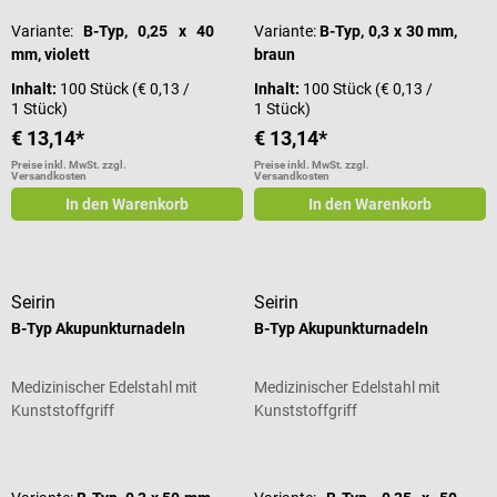
Variante:
B-Typ, 0,25 x 40
Variante:
B-Typ, 0,3 x 30 mm,
mm, violett
braun
Inhalt:
100 Stück
(€ 0,13 /
Inhalt:
100 Stück
(€ 0,13 /
1 Stück)
1 Stück)
€ 13,14*
€ 13,14*
Preise inkl. MwSt. zzgl.
Preise inkl. MwSt. zzgl.
Versandkosten
Versandkosten
In den Warenkorb
In den Warenkorb
Seirin
Seirin
B-Typ Akupunkturnadeln
B-Typ Akupunkturnadeln
Medizinischer Edelstahl mit
Medizinischer Edelstahl mit
Kunststoffgriff
Kunststoffgriff
Durchschnittliche Bewertung von 5 von 5 Sternen
Durchschnittliche Bewertung von 5