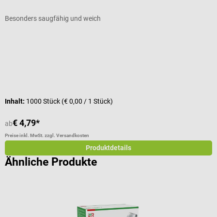
Besonders saugfähig und weich
i
Durchschnittliche Bewertung von 5 von 5 Sternen
G
Inhalt:
1000 Stück
(€ 0,00 / 1 Stück)
I
€ 4,79*
€
ab
Preise inkl. MwSt. zzgl. Versandkosten
Pr
Produktdetails
Ähnliche Produkte