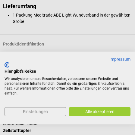
Lieferumfang
1 Packung Meditrade ABE Light Wundverband
in der gewählten
Größe
Produktidentifikation
Impressum
Dokumente
Hier gibt's Kekse
Wir analysieren unsere Besucherdaten, verbessern unsere Website und
Bewertungen
personalisieren Inhalte für dich. Damit du ein großartiges Einkaufserlebnis
hast. Für weitere Informationen öffne bitte die Einstellungen oder vertrau uns
einfach.
Kunden kauften auch
Einstellungen
Alle akzeptieren
DocCheck Tools
D
Zellstofftupfer
M