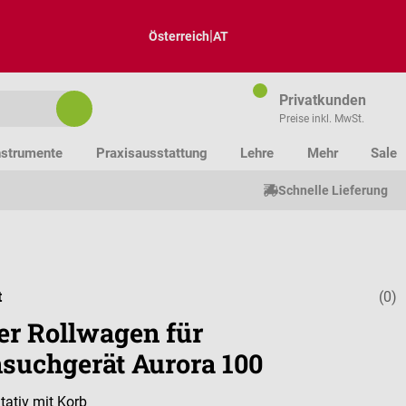
|
Österreich
AT
Privatkunden
Preise inkl. MwSt.
nstrumente
Praxisausstattung
Lehre
Mehr
Sale
Schnelle Lieferung
t
(0)
Durchschnitt
er Rollwagen für
suchgerät Aurora 100
tativ mit Korb