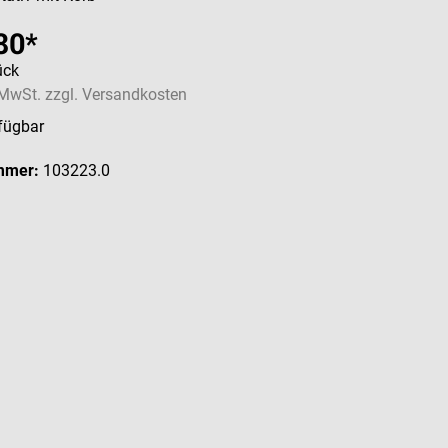
80*
ück
. MwSt. zzgl. Versandkosten
fügbar
mmer:
103223.0