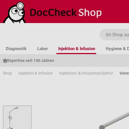
um Hauptinhalt springen
Zur Suche springen
Zur Hauptnavigation springen
Diagnostik
Labor
Injektion & Infusion
Hygiene & D
Expertise seit 140 Jahren
Shop
Injektion & Infusion
Injektions- & Infusionszubehör
Vene