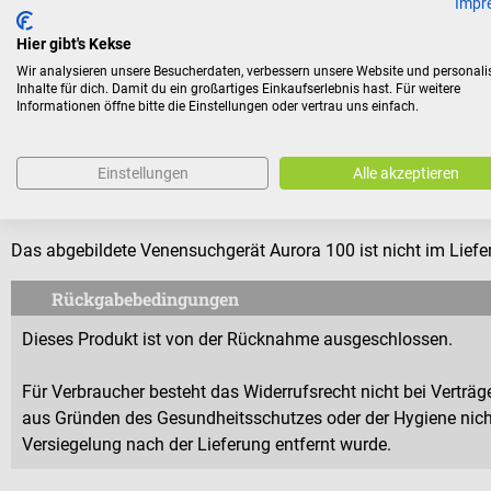
Impr
Farbe: Weiß
Material: Aluminium-Legierung (Fuß und Schwenkarm), Sta
Hier gibt's Kekse
(Rollen)
Wir analysieren unsere Besucherdaten, verbessern unsere Website und personali
Inhalte für dich. Damit du ein großartiges Einkaufserlebnis hast. Für weitere
Informationen öffne bitte die Einstellungen oder vertrau uns einfach.
Lieferumfang
Einstellungen
Alle akzeptieren
1 Medthelight Mobiler Rollwagen für Venensuchgerät Aur
Das abgebildete Venensuchgerät Aurora 100 ist nicht im Lief
Rückgabebedingungen
Dieses Produkt ist von der Rücknahme ausgeschlossen.
Für Verbraucher besteht das Widerrufsrecht nicht bei Verträge
aus Gründen des Gesundheitsschutzes oder der Hygiene nicht
Versiegelung nach der Lieferung entfernt wurde.