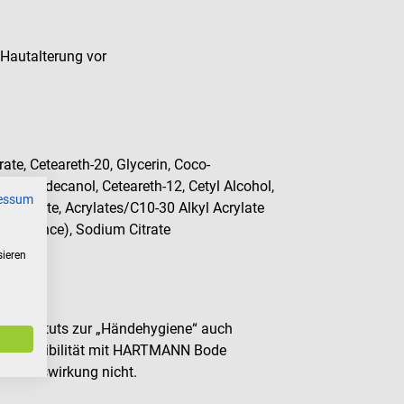
Hautalterung vor
ate, Ceteareth-20, Glycerin, Coco-
Octyldodecanol, Ceteareth-12, Cetyl Alcohol,
essum
Palmitate, Acrylates/C10-30 Alkyl Acrylate
(Fragrance), Sodium Citrate
sieren
och-Instituts zur „Händehygiene“ auch
e Kompatibilität mit HARTMANN Bode
fektionswirkung nicht.