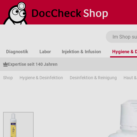
um Hauptinhalt springen
Zur Suche springen
Zur Hauptnavigation springen
Diagnostik
Labor
Injektion & Infusion
Hygiene & D
Expertise seit 140 Jahren
Shop
Hygiene & Desinfektion
Desinfektion & Reinigung
Haut &