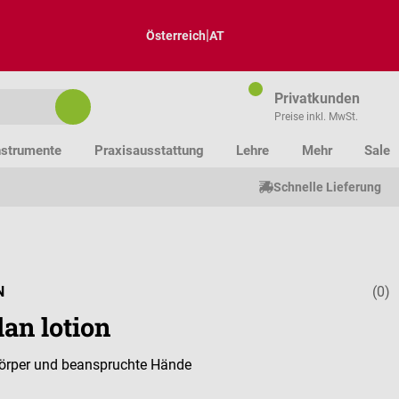
|
Österreich
AT
Privatkunden
Preise inkl. MwSt.
nstrumente
Praxisausstattung
Lehre
Mehr
Sale
Schnelle Lieferung
N
(0)
Durchschnitt
an lotion
Körper und beanspruchte Hände