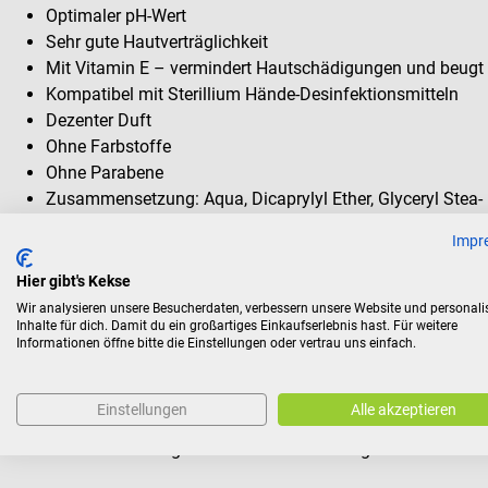
Optimaler pH-Wert
Sehr gute Hautverträglichkeit
Mit Vitamin E – vermindert Hautschädigungen und beugt 
Kompatibel mit Sterillium Hände-Desinfektionsmitteln
Dezenter Duft
Ohne Farbstoffe
Ohne Parabene
Zusammensetzung: Aqua, Dicaprylyl Ether, Glyceryl Stea- r
Caprylate/Caprate, Pentylene Glycol, Tocopheryl Acetate, 
Impr
Cetearyl Alcohol, Hexyldecanol, Hexyldecyl Laurate, Cetyl 
Crosspolymer, 2-Bromo-2-Nitropro- pane-1,3-Diol, Parfum 
Hier gibt's Kekse
Wir analysieren unsere Besucherdaten, verbessern unsere Website und personali
Inhalte für dich. Damit du ein großartiges Einkaufserlebnis hast. Für weitere
Informationen öffne bitte die Einstellungen oder vertrau uns einfach.
Infektions- und Hautschutz – Hand-in-Hand
Eine gepflegte Haut lässt sich laut der Richtlinie des Robert K
Einstellungen
Alle akzeptieren
sicherer desinfizieren – daher sind Baktolan-Produkte auf di
Sterillium-Produkten getestet und beeinträchtigen deren Desin