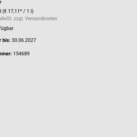
*
 l
(€ 17,11* / 1 l)
. MwSt. zzgl. Versandkosten
fügbar
 bis:
30.06.2027
mmer:
154689