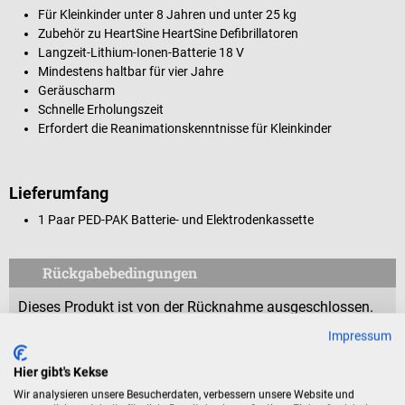
Für Kleinkinder unter 8 Jahren und unter 25 kg
Zubehör zu HeartSine HeartSine Defibrillatoren
Langzeit-Lithium-Ionen-Batterie 18 V
Mindestens haltbar für vier Jahre
Geräuscharm
Schnelle Erholungszeit
Erfordert die Reanimationskenntnisse für Kleinkinder
Lieferumfang
1 Paar PED-PAK Batterie- und Elektrodenkassette
Rückgabebedingungen
Dieses Produkt ist von der Rücknahme ausgeschlossen.
Impressum
Für Verbraucher besteht das Widerrufsrecht nicht bei
Verträgen zur Lieferung versiegelter Waren, die aus
Hier gibt's Kekse
Gründen des Gesundheitsschutzes oder der Hygiene nicht
Wir analysieren unsere Besucherdaten, verbessern unsere Website und