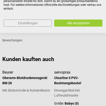
personalisieren Inhalte für dich. Damit du ein großartiges Einkaufserlebnis
zur Rückgabe geeignet sind, wenn ihre Versiegelung nach
hast. Für weitere Informationen öffne bitte die Einstellungen oder vertrau uns
der Lieferung entfernt wurde.
einfach.
Einstellungen
Alle akzeptieren
Produktidentifikation
Bewertungen
Kunden kauften auch
Beurer
servoprax
Oberarm-Blutdruckmessgerät
Clearline II PVC-
BM 28
Beatmungsbeutel
Mit Sitzkontrolle & Ruheindikator
Einwegartikel inkl.
Luftwulstmaske
Größe:
Babys (0)