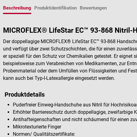
Beschreibung
Produktidentifikation
Bewertungen
MICROFLEX® LifeStar EC™ 93-868 Nitril-
Der doppellagige MICROFLEX® LifeStar EC™ 93-868 Handschuh 
und verfügt über zwei Schutzschichten, die für einen zuverlä
er speziell für den Schutz vor Chemikalien getestet. Er eignet
beispielsweise zum Verabreichen von Medikamenten, zur Ent
Probenmaterial oder dem Umfüllen von Flüssigkeiten und Fests
kann auch bei Typ-I-Latexallergie eingesetzt werden.
Produktdetails
Puderfreier Einweg-Handschuhe aus Nitril für Hochrisikoa
Erhöhter Barriereschutz durch doppellagige, zweifarbige 
Antihafteigenschaften und nicht schäumend für einen zu
Mikrotexturierte Finger
Normen/ Qualitätszertifikate: