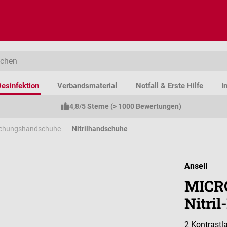
esinfektion
Verbandsmaterial
Notfall & Erste Hilfe
I
4,8/5 Sterne (> 1000 Bewertungen)
uchungshandschuhe
Nitrilhandschuhe
Ansell
MICRO
Nitri
2 Kontrastl