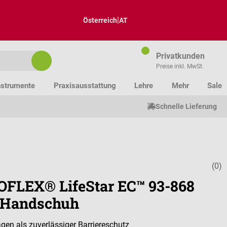
|
Österreich
AT
Privatkunden
Preise inkl. MwSt.
nstrumente
Praxisausstattung
Lehre
Mehr
Sale
Schnelle Lieferung
(0)
Durchschnitt
FLEX® LifeStar EC™ 93-868
l-Handschuh
agen als zuverlässiger Barriereschutz