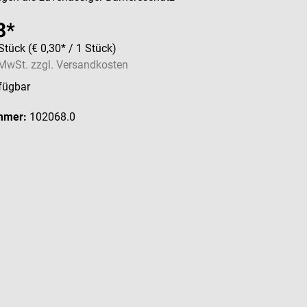
8*
Stück
(€ 0,30* / 1 Stück)
. MwSt. zzgl. Versandkosten
fügbar
mmer:
102068.0