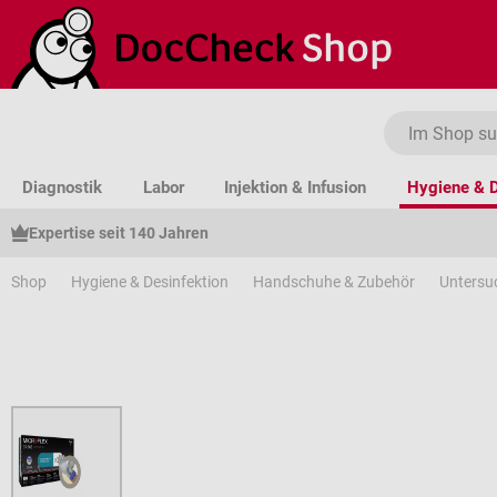
um Hauptinhalt springen
Zur Suche springen
Zur Hauptnavigation springen
Diagnostik
Labor
Injektion & Infusion
Hygiene & D
Expertise seit 140 Jahren
Shop
Hygiene & Desinfektion
Handschuhe & Zubehör
Unters