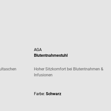
AGA
Blutentnahmestuhl
ultaschen
Hoher Sitzkomfort bei Blutentnahmen &
Infusionen
Durchschnittliche Bewertung von 5 von 5 St
Farbe:
Schwarz