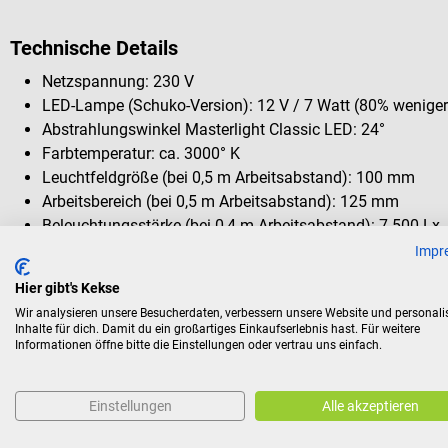
Technische Details
Netzspannung: 230 V
LED-Lampe (Schuko-Version): 12 V / 7 Watt (80% weniger
Abstrahlungswinkel Masterlight Classic LED: 24°
Farbtemperatur: ca. 3000° K
Leuchtfeldgröße (bei 0,5 m Arbeitsabstand): 100 mm
Arbeitsbereich (bei 0,5 m Arbeitsabstand): 125 mm
Beleuchtungsstärke (bei 0,4 m Arbeitsabstand): 7.500 Lx
Max. Höhe: 211 cm
Impr
Max. Arbeitsbereich: 170 cm
Hier gibt's Kekse
Gewicht (netto): 4,7 kg
Wir analysieren unsere Besucherdaten, verbessern unsere Website und personali
Lebensdauer der LED-Lampe im Vergleich zur KaWe Master
Inhalte für dich. Damit du ein großartiges Einkaufserlebnis hast. Für weitere
(1000 h): 22.000 h
Informationen öffne bitte die Einstellungen oder vertrau uns einfach.
Einstellungen
Alle akzeptieren
Lieferumfang