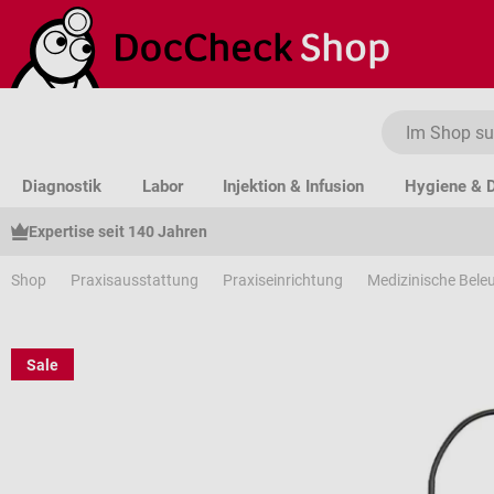
um Hauptinhalt springen
Zur Suche springen
Zur Hauptnavigation springen
Diagnostik
Labor
Injektion & Infusion
Hygiene & D
Expertise seit 140 Jahren
Shop
Praxisausstattung
Praxiseinrichtung
Medizinische Bele
Sale