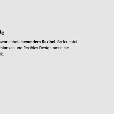
We
Schwanenhals
besonders flexibel
. So leuchtet
chlankes und flexibles Design passt sie
ik.