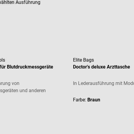
ewählten Ausführung
ols
Elite Bags
 für Blutdruckmessgeräte
Doctor's deluxe Arzttasche
hrung von
In Lederausführung mit Mod
sgeräten und anderen
iche Bewertung von 3 von 5 Sternen
Farbe:
Braun