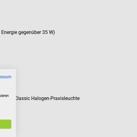
 Energie gegenüber 35 W)
essum
sieren
light Classic Halogen-Praxisleuchte