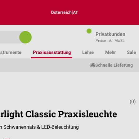
|
Österreich
AT
Privatkunden
Preise inkl. MwSt.
nstrumente
Praxisausstattung
Lehre
Mehr
Sale
Schnelle Lieferung
(0)
Durchschnitt
rlight Classic Praxisleuchte
lem Schwanenhals & LED-Beleuchtung