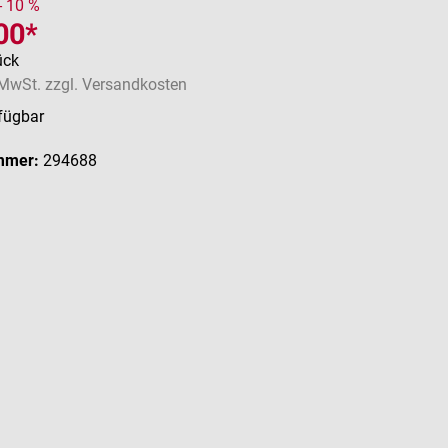
- 10 %
00*
ück
. MwSt. zzgl. Versandkosten
fügbar
mmer:
294688