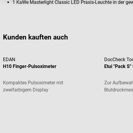
1 KaWe Masterlight Classic LED Praxis-Leuchte in der g
Kunden kauften auch
EDAN
DocCheck To
H10 Finger-Pulsoximeter
Etui "Pack S"
Kompaktes Pulsoximeter mit
Zur Aufbewa
zweifarbigem Display
Blutdruckmes
Utensilien
Durchschnittliche Bewertung von 2 von 5 Sternen
Durchschnittl